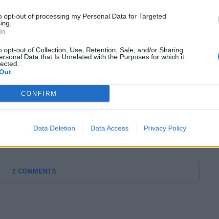
α χρόνου. Αντιδράσαμε και εκεί, ο
ς έκανε καταπληκτικές αποκρούσεις και
to opt-out of processing my Personal Data for Targeted
ing.
In
o opt-out of Collection, Use, Retention, Sale, and/or Sharing
ersonal Data that Is Unrelated with the Purposes for which it
lected.
ς, θέλω πάντα το περισσότερο. Είπα στα παιδιά
Out
ίναι όλοι στεναχωρημένοι στα αποδυτήρια, γιατί
CONFIRM
Κάποια στιγμή αυτό πρέπει να το αλλάξουμε.
ν μπορούμε να είμαστε η ομάδα που έχει τον
νο κεφάλι».
Data Deletion
Data Access
Privacy Policy
2 COMMENTS