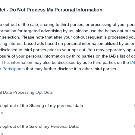
ήττα από τον Βόλο τόνισε ότι ο Παναιτωλικός
 ματς και ότι θα πρέπει να αλλάξει την
et -
Do Not Process My Personal Information
to opt-out of the sale, sharing to third parties, or processing of your per
formation for targeted advertising by us, please use the below opt-out s
r selection. Please note that after your opt-out request is processed y
λουθήστε μας στο Google
eing interest-based ads based on personal information utilized by us or
 άρθρα μας στα αποτελέσματα αναζήτησης
disclosed to third parties prior to your opt-out. You may separately opt-
losure of your personal information by third parties on the IAB’s list of
itormosNet.gr on Google
. This information may also be disclosed by us to third parties on the
IA
Participants
that may further disclose it to other third parties.
ι τι όχι από το παιχνίδι σχολίασε:
l Data Processing Opt Outs
καιρίες που δημιουργήσαμε, το καλό
θέλω να κρατήσω την αναποτελεσματικότητά
o opt-out of the Sharing of my personal data.
που το ελέγχαμε, δεν είχαμε κανένα πρόβλημα
In
ε την οργάνωση και το μυαλό μας. Χάσαμε την
o opt-out of the Sale of my Personal Data.
ερ που εκτελέσαμε, δεχθήκαμε γκολ στην
In