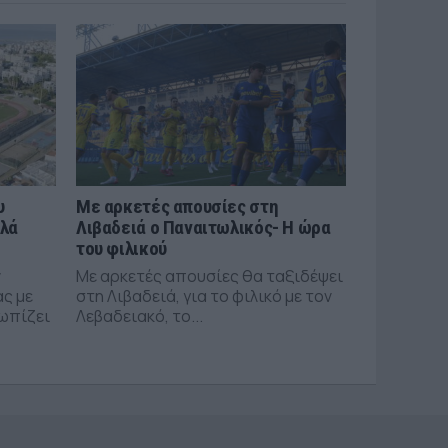
υ
Με αρκετές απουσίες στη
αλά
Λιβαδειά ο Παναιτωλικός- Η ώρα
του φιλικού
ν
Με αρκετές απουσίες θα ταξιδέψει
ας με
στη Λιβαδειά, για το φιλικό με τον
τωπίζει
Λεβαδειακό, το...