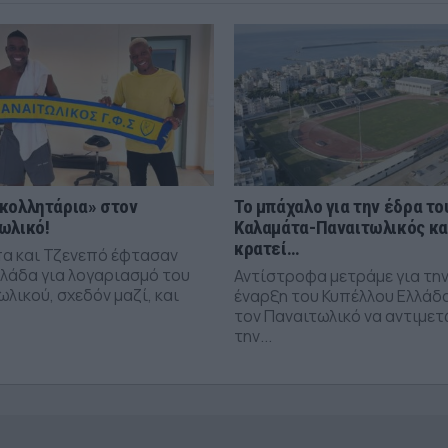
κολλητάρια» στον
Το μπάχαλο για την έδρα το
ωλικό!
Καλαμάτα-Παναιτωλικός κ
κρατεί…
α και Τζενεπό έφτασαν
λλάδα για λογαριασμό του
Αντίστροφα μετράμε για τη
λικού, σχεδόν μαζί, και
έναρξη του Κυπέλλου Ελλάδ
τον Παναιτωλικό να αντιμε
την...