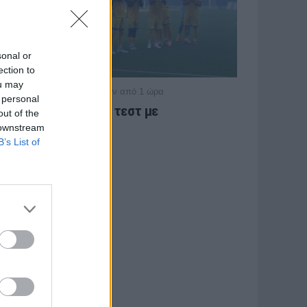
sonal or
ection to
ou may
/ πριν από 1 ώρα
ΠΑΝΑΙΤΩΛΙΚΟΣ
 personal
Τέταρτο φιλικό τεστ με
out of the
Λεβαδειακό
 downstream
B’s List of