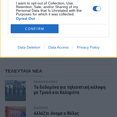
την 12η θέση θα αγωνιστούν σε μονούς αγώνες
I want to opt-out of Collection, Use,
πλέι-οφ.
Retention, Sale, and/or Sharing of my
Personal Data that Is Unrelated with the
Purposes for which it was collected.
Οι ομάδες που θα τερματίσουν από την 13η ως
Opted Out
την 20ή θέση αποκλείονται από την συνέχεια
CONFIRM
της διοργάνωσης.
Data Deletion
Data Access
Privacy Policy
ΣΧΟΛΙΑΣΤΕ
ΤΕΛΕΥΤΑΙΑ ΝΕΑ
ΠΑΝΑΙΤΩΛΙΚΟΣ
Τα δεδομένα για τηλεοπτική κάλυψη
με Τρουά και Καλαμάτα
ΕΙΔΗΣΕΙΣ
Αλλάζει όνομα ο Βόλος