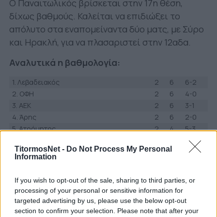
Ο Παναιτωλικός βρίσκεται στην 17η θέση,
δίχως βαθμούς. Καλείται να επιδιώξει το
απόλυτο στα εναπομείναντα δύο ματς, με Σύρο
και Ηρακλή, για να πλασαριστεί στην 12αδα.
Αναλυτικά η βαθμολογία:
1. Λεβαδειακός
2
6
6-2
2. ΟΦΗ
2
6
4-0
3. AEK
2
6
3-1
4. Άρης
2
6
2-0
5. Ατρόμητος
2
4
5-3
6. Βόλος ΝΠΣ
2
4
4-2
TitormosNet -
Do Not Process My Personal
7. Ελλάς Σύρου
2
3
5-4
Information
8. Ολυμπιακός
1
3
2-1
9. Παναθηναϊκός
1
3
1-0
If you wish to opt-out of the sale, sharing to third parties, or
10. Κηφισιά
2
2
2-2
processing of your personal or sensitive information for
11. ΑΕΛ
2
1
3-4
targeted advertising by us, please use the below opt-out
12. Μαρκό
2
1
2-3
section to confirm your selection. Please note that after your