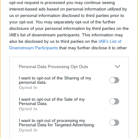
13. Αστέρας Τρίπολης AKTOR
2
1
2-3
opt-out request is processed you may continue seeing
interest-based ads based on personal information utilized by
14. Ηρακλής
0
0
0-0
us or personal information disclosed to third parties prior to
15. Αthens Kallithea
2
0
0-2
your opt-out. You may separately opt-out of the further
16. Ηλιούπολη
1
0
1-3
disclosure of your personal information by third parties on the
17. Παναιτωλικός
2
0
1
-3
IAB’s list of downstream participants. This information may
18. ΠΑΟΚ
1
0
1-4
also be disclosed by us to third parties on the
IAB’s List of
19. Καβάλα
2
1
1-4
Downstream Participants
that may further disclose it to other
20. Αιγάλεω
2
0
0-4
third parties.
* Η 3η αγωνιστική για το Κύπελλο Ελλάδας
Personal Data Processing Opt Outs
Betsson ολοκληρώνεται την Πέμπτη (25/9) με
την αναμέτρηση Ηρακλή – Ηλιούπολης που θα
I want to opt-out of the Sharing of my
personal data.
ξεκινήσει στις 15:00.
Opted In
Οι ομάδες που θα τερματίσουν στις πρώτες
I want to opt-out of the Sale of my
Personal Data.
τέσσερις θέσεις παίρνουν απευθείας το
Opted In
εισιτήριο για τα προημιτελικά.
I want to opt-out of processing my
Personal Data for Targeted Advertising.
Οι ομάδες που θα τερματίσουν από την 5η ως
Opted In