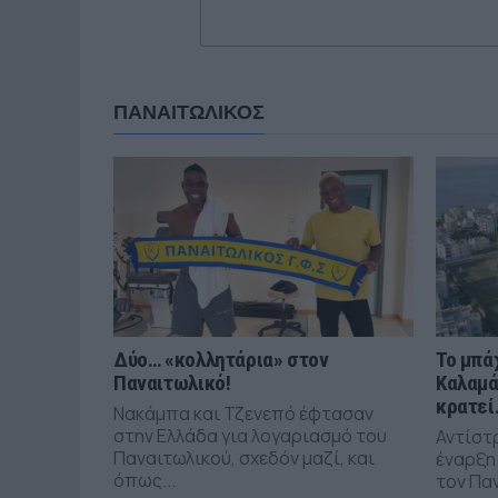
ΠΑΝΑΙΤΩΛΙΚΟΣ
Δύο… «κολλητάρια» στον
Το μπά
Παναιτωλικό!
Καλαμά
κρατεί
Νακάμπα και Τζενεπό έφτασαν
στην Ελλάδα για λογαριασμό του
Αντίστ
Παναιτωλικού, σχεδόν μαζί, και
έναρξη
όπως...
τον Πα