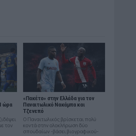
«Πακέτο» στην Ελλάδα για τον
Η ώρα
Παναιτωλικό Νακάμπα και
Τζενεπό
ξιδέψει
Ο Παναιτωλικός βρίσκεται πολύ
με τον
κοντά στην ολοκλήρωση δύο
σπουδαίων -βάσει βιογραφικού-