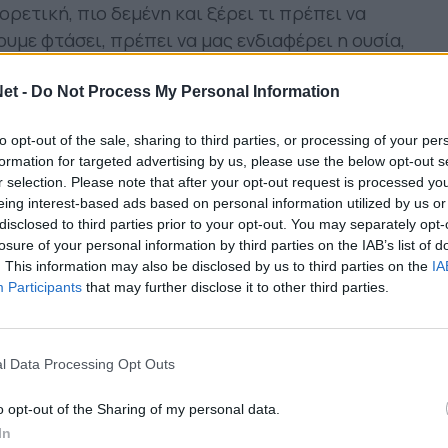
ορετική, πιο δεμένη και ξέρει τι πρέπει να
ουμε φτάσει, πρέπει να μας ενδιαφέρει η ουσία,
πιο όμορφα. Λέω και στα παιδιά ότι δε μας
σουμε το ποδόσφαιρο, πρέπει να μαζεύουμε
et -
Do Not Process My Personal Information
to opt-out of the sale, sharing to third parties, or processing of your per
 δεν έχουμε καταφέρει να κερδίσουμε εκτός
formation for targeted advertising by us, please use the below opt-out s
r selection. Please note that after your opt-out request is processed y
αση σε σχέση με πέρσι. Το έχω πει ότι ομάδα
eing interest-based ads based on personal information utilized by us or
. Το καλό είναι ότι έρχονται τα πλέι άουτ που
disclosed to third parties prior to your opt-out. You may separately opt-
υ χεριού μας, οπότε θα είναι πολύ σημαντικό να
losure of your personal information by third parties on the IAB’s list of
. This information may also be disclosed by us to third parties on the
IA
Participants
that may further disclose it to other third parties.
πό τον Τσάβες. Μπήκε ως αλλαγή στη θέση του
 κράτησε στον τέλος το αποτέλεσμα.
l Data Processing Opt Outs
δε τα παρατάει, κάτι το οποίο θεωρώ πολύ
ου έκαναν τα Γιάννενα στο Βόλο. Προβλέπω ότι
o opt-out of the Sharing of my personal data.
ρι τέλους. Τα αγαπάω τα Γιάννενα, Από κει
In