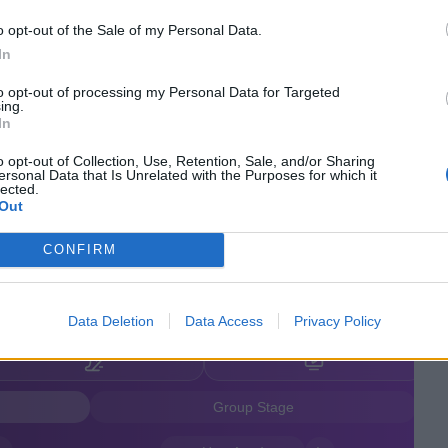
 είναι η οικογένειά μου κι εκεί έχω παίξει. Αλλά
o opt-out of the Sale of my Personal Data.
 να υπηρετούμε τα συμφέροντα που μας
In
to opt-out of processing my Personal Data for Targeted
ing.
πιακού θεωρώ ότι θα έχει πολύ ψωμί το
In
ένος στην οθόνη να το παρακολουθώ. Θεωρώ
τα του εξωτερικού έχει κλείσει για μένα, θέλω
o opt-out of Collection, Use, Retention, Sale, and/or Sharing
ersonal Data that Is Unrelated with the Purposes for which it
ικογένειά μου και τους ανθρώπους που αγαπώ.
lected.
Out
α γίνει στο τέλος της σεζόν».
CONFIRM
Data Deletion
Data Access
Privacy Policy