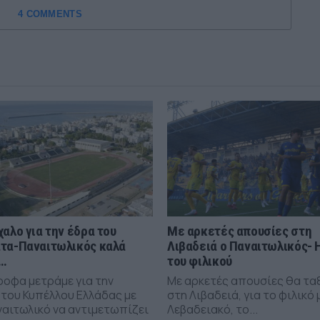
4 COMMENTS
χαλο για την έδρα του
Με αρκετές απουσίες στη
τα-Παναιτωλικός καλά
Λιβαδειά ο Παναιτωλικός- 
…
του φιλικού
ροφα μετράμε για την
Με αρκετές απουσίες θα τα
 του Κυπέλλου Ελλάδας με
στη Λιβαδειά, για το φιλικό 
ναιτωλικό να αντιμετωπίζει
Λεβαδειακό, το...