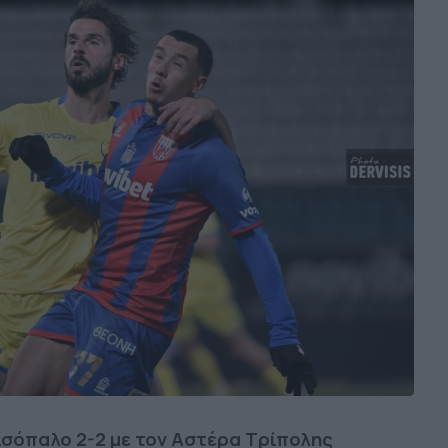
ισόπαλο 2-2 με τον Αστέρα Τρίπολης