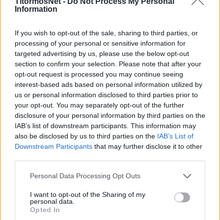
πόδας.
TitormosNet -
Do Not Process My Personal
Information
Στην πόλη της Σπάρτης η δημοτική αρχή είχε
If you wish to opt-out of the sale, sharing to third parties, or
προετοιμαστεί καταλλήλως για ακόμη μια
processing of your personal or sensitive information for
χρονιά. Ανέμενε τον Φώτη Ζησιμόπουλο στο
targeted advertising by us, please use the below opt-out
άγαλμα του Λεωνίδα, με επικεφαλής τον
section to confirm your selection. Please note that after your
Δήμαρχο Πέτρο Δούκα & τον Πρόεδρο του
opt-out request is processed you may continue seeing
interest-based ads based on personal information utilized by
ΣΠΑΡΤΑΘΛΟΥ Κωστή Παπαδημητρίου.
us or personal information disclosed to third parties prior to
your opt-out. You may separately opt-out of the further
Η στιγμή άφιξης του Φώτη Ζησιμόπουλου
disclosure of your personal information by third parties on the
ξεσήκωσε τις εκατοντάδες κόσμου, οι οποίοι
IAB’s list of downstream participants. This information may
ανέμεναν υπομονετικά τον ερχομό του στο
also be disclosed by us to third parties on the
IAB’s List of
Downstream Participants
that may further disclose it to other
σημείο τερματισμού.
third parties.
η
Στην 2
θέση τερμάτισε ο Νορβηγός Holvik
Personal Data Processing Opt Outs
Simen με διαφορά 2 ωρών και 17 λεπτών πίσω
I want to opt-out of the Sharing of my
από τον Ζησιμόπουλο.
personal data.
Opted In
Στην Τρίτη θέση του αγώνα είχαμε τον