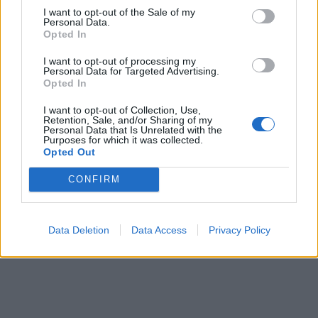
I want to opt-out of the Sale of my
τερματισμό της πρώτης Γυναίκας της
Personal Data.
Αμερικανίδας Παγκόσμιας
Opted In
Πρωταθλήτριας Herron Jacquelyn Camille, η
I want to opt-out of processing my
Personal Data for Targeted Advertising.
οποία τερμάτισε με διαφορά 2 ώρες και 35
Opted In
λεπτά πίσω από τον Ζησιμόπουλο.
I want to opt-out of Collection, Use,
Retention, Sale, and/or Sharing of my
Personal Data that Is Unrelated with the
Purposes for which it was collected.
Opted Out
CONFIRM
Data Deletion
Data Access
Privacy Policy