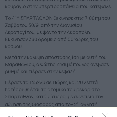
κουράγιο στην υπερπροσπάθεια που κατέβαλε.
ο
Το 41
ΣΠΑΡΤΑΘΛΟΝ ξεκίνησε στις 7:00πμ του
Σαββάτου 30/9, από την Διονυσίου
Αεροπαγίτου, με φόντο την Ακρόπολη.
Εκκίνησαν 380 δρομείς από 50 χώρες του
κόσμου.
Μετά την κάλυψη απόστασης ίση με αυτή του
Μαραθωνίου, ο Φώτης Ζησιμόπουλος ανέβασε
ρυθμό και πέρασε στην κεφαλή.
Πέρασε τα 145χλμ σε 11ώρες και 20 λεπτά.
Κατέρριψε έτσι το ατομικό του ρεκόρ στο
Σπάρταθλον, κατά μία ώρα, με συνέπεια την
ο
αύξηση της διαφοράς από τον 2
αθλητή
Νορβηγό Horvik Simen, που ακολουθούσε κατά