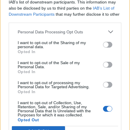
Χρόνο συμμετοχής και στα δύο φιλικά
IAB’s list of downstream participants. This information may
του Λιβάνου ο Λαχούντ
also be disclosed by us to third parties on the
IAB’s List of
Downstream Participants
that may further disclose it to other
third parties.
ΠΑΝΑΙΤΩΛΙΚΟΣ
Αναβλήθηκαν οι αγώνες της Εθνικής
Personal Data Processing Opt Outs
Λιβάνου, μένει Αγρίνιο ο Λαχούντ
I want to opt-out of the Sharing of my
personal data.
Opted In
MORE POSTS
I want to opt-out of the Sale of my
Personal Data.
Opted In
ΝΕΑ
I want to opt-out of processing my
Personal Data for Targeted Advertising.
Opted In
ΤΜΗΜΑΤΑ ΥΠΟΔΟΜΗΣ
Ήττα για την Κ19 στην Κορυτσά-
I want to opt-out of Collection, Use,
Εξαιρετική η φιλοξενία των Αλβανών
Retention, Sale, and/or Sharing of my
Personal Data that Is Unrelated with the
Purposes for which it was collected.
Opted Out
ΠΑΝΑΙΤΩΛΙΚΟΣ
Τα δεδομένα για τηλεοπτική κάλυψη με