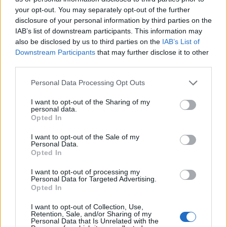
σημαντικότερο το τι έρχεται.
your opt-out. You may separately opt-out of the further
disclosure of your personal information by third parties on the
Το σίγουρο είναι ότι
αλλάζουν πολλά
σε αυτό,
IAB’s list of downstream participants. This information may
also be disclosed by us to third parties on the
IAB’s List of
διότι το ποδόσφαιρο δεν έχει ανάγκη από
Downstream Participants
that may further disclose it to other
νταραβεριτζήδες.
third parties.
Χριστός Ανέστη και χρόνια πολλά σε όλο τον
Personal Data Processing Opt Outs
κόσμο».
I want to opt-out of the Sharing of my
personal data.
Opted In
I want to opt-out of the Sale of my
Personal Data.
Opted In
I want to opt-out of processing my
Personal Data for Targeted Advertising.
Opted In
I want to opt-out of Collection, Use,
Retention, Sale, and/or Sharing of my
Personal Data that Is Unrelated with the