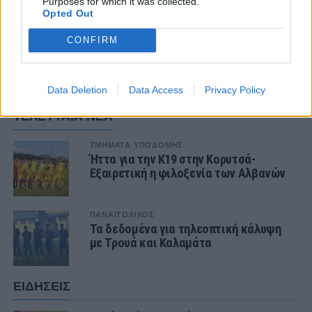
Purposes for which it was collected.
Opted Out
CONFIRM
1 COMMENT
Data Deletion
Data Access
Privacy Policy
ΤΕΛΕΥΤΑΙΑ ΝΕΑ
ΤΜΗΜΑΤΑ ΥΠΟΔΟΜΗΣ
Ήττα για την Κ19 στην Κορυτσά-
Εξαιρετική η φιλοξενία των Αλβανών
ΠΑΝΑΙΤΩΛΙΚΟΣ
Τα δεδομένα για τηλεοπτική κάλυψη
με Τρουά και Καλαμάτα
ΕΙΔΗΣΕΙΣ