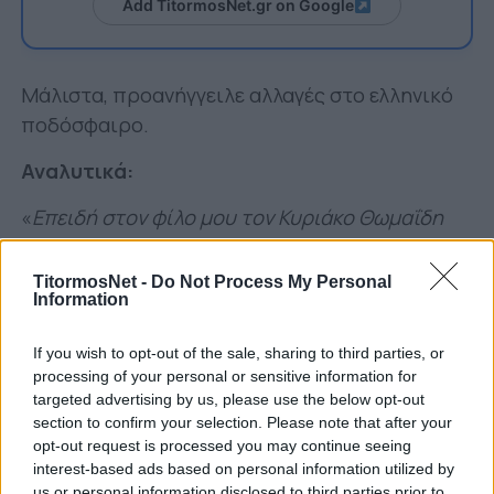
Add TitormosNet.gr on Google
Μάλιστα, προανήγγειλε αλλαγές στο ελληνικό
ποδόσφαιρο.
Αναλυτικά:
«
Επειδή στον φίλο μου τον Κυριάκο Θωμαΐδη
αρέσουν πολύ τα κουίζ, θα του πρότεινα να
βάλει ένα ακόμα προς τον πρώην φίλο μου
TitormosNet -
Do Not Process My Personal
Information
Γιάννη, τον Πρίτσα και τον Καρυπίδη.
Η κότα έκανε το αβγό ή το αβγό την κότα;
If you wish to opt-out of the sale, sharing to third parties, or
processing of your personal or sensitive information for
Καλό θα ήταν πάντως πριν μπούνε στη
targeted advertising by us, please use the below opt-out
section to confirm your selection. Please note that after your
διαδικασία να απαντήσουν, να
opt-out request is processed you may continue seeing
συνειδητοποιήσουν
τι συνέβη
το προηγούμενο
interest-based ads based on personal information utilized by
διάστημα στο Ελληνικό ποδόσφαιρο
και το
us or personal information disclosed to third parties prior to