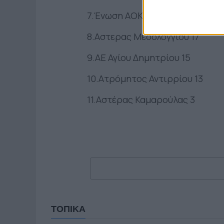
7.Ένωση ΑΟΚ Τρίκαρδος 18
8.Αστερας Μεσολογγίου 17
9.ΑΕ Αγίου Δημητρίου 15
10.Ατρόμητος Αντιρρίου 13
11.Αστέρας Καμαρούλας 3
ΤΟΠΙΚΑ