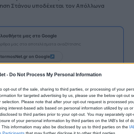
νηση Στάνου υποδέχεται τον Απόλλωνα
λουθήστε μας στο Google
 άρθρα μας στα αποτελέσματα αναζήτησης
itormosNet.gr on Google
et -
Do Not Process My Personal Information
ι πρωταθλήτρια, ενώ το πρόγραμμα
ήσεις.
to opt-out of the sale, sharing to third parties, or processing of your per
formation for targeted advertising by us, please use the below opt-out s
:00):
r selection. Please note that after your opt-out request is processed y
eing interest-based ads based on personal information utilized by us or
ος Αντιρρίου
disclosed to third parties prior to your opt-out. You may separately opt-
losure of your personal information by third parties on the IAB’s list of
ας Μεσολογγίου
. This information may also be disclosed by us to third parties on the
IA
Participants
that may further disclose it to other third parties.