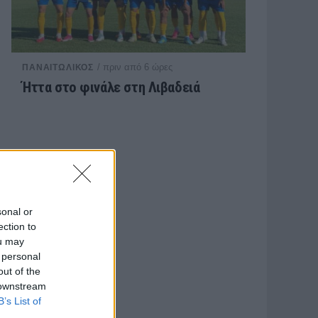
/ πριν από 6 ώρες
ΠΑΝΑΙΤΩΛΙΚΟΣ
Ήττα στο φινάλε στη Λιβαδειά
sonal or
ection to
ou may
 personal
out of the
 downstream
B’s List of