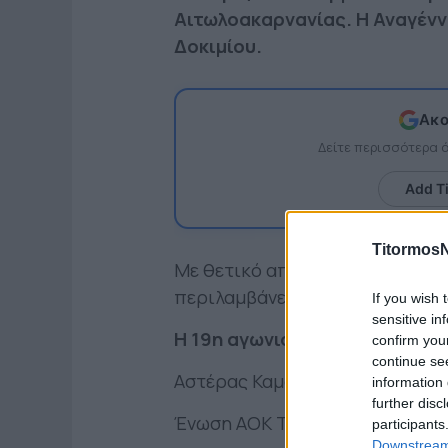
Αιτωλοακαρνανίας. Η Αναγέν
Δοκιμίου.
Ακο
Δείτε περισσότερα
Add T
TitormosN
Με θετικό αποτέλεσμα στέφετα
περιλαμβάνει τις εξής αναμετρ
If you wish 
sensitive in
Η 19η αγωνιστική (Σάββατο 16
confirm you
continue se
Αστέρας Καμαρούλας – Ατρόμητ
information 
further disc
Ένωση ΑΟΚ Τρίκαρδος – Αστέρ
participants
Downstream 