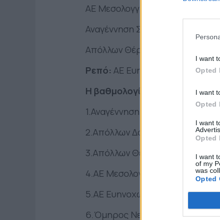
ΑΕ Μεσολογγίου – Όμηρος Νεο
Αναγέννηση Στάνου – Απόλλων Δ
Persona
Απόλλων Θέρμου – ΑΕ Αγίου Δη
I want t
Ρεπό:
ΑΕ Ευηνοχωρίου
Opted 
Η βαθμολογία:
I want t
Opted 
1.Αναγέννηση Στάνου 45
I want 
2.Απόλλων Δοκιμίου 41
Advertis
Opted 
3.Απόλλων Θέρμου 1957 37
I want t
of my P
was col
4.ΑΕ Μεσολογγίου 32
Opted 
5.ΑΕ Ευηνοχωρίου 19
6.Όμηρος Νεοχωρίου 18