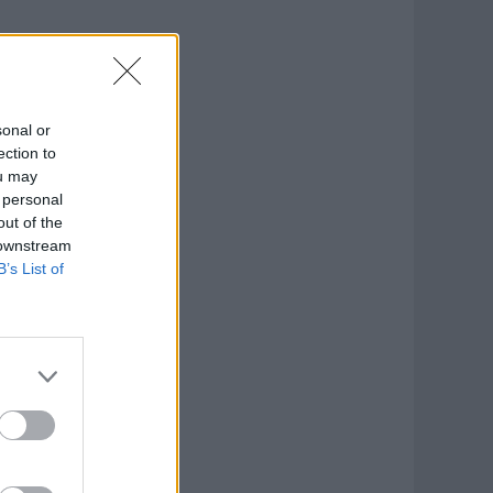
sonal or
ection to
ou may
 personal
out of the
 downstream
B’s List of