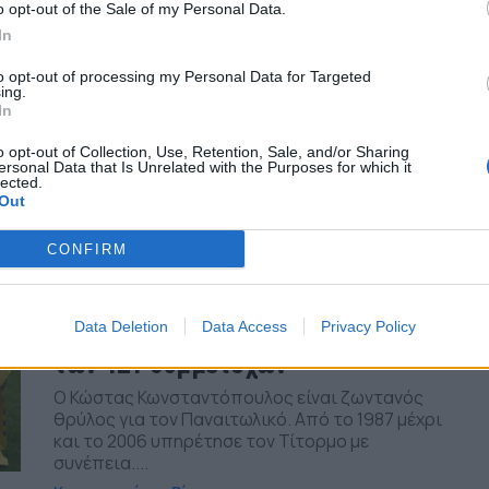
o opt-out of the Sale of my Personal Data.
μένα η πίστη και η στήριξη του
In
κόσμου»
to opt-out of processing my Personal Data for Targeted
Ο Γεβγένι Κουτσερένκο αποτελεί μία από τις πιο
ing.
ενδιαφέρουσες αφίξεις του Ιανουαρίου για
In
τον Παναιτωλικό, αφού κατάφερε μέσα σε
σύντομο χρονικό διάστημα να ξεχωρίσει...
o opt-out of Collection, Use, Retention, Sale, and/or Sharing
ersonal Data that Is Unrelated with the Purposes for which it
TitormosNet Team
lected.
Out
/ 5 μήνες
100 ΧΡΟΝΙΑ ΠΑΝΑΙΤΩΛΙΚΟΣ
CONFIRM
100 χρόνια Παναιτωλικός, 32
χρόνια Κωνσταντόπουλος: «Νιώθω
υπερήφανος», λέει ο ρέκορντμαν
Data Deletion
Data Access
Privacy Policy
των 421 συμμετοχών
Ο Κώστας Κωνσταντόπουλος είναι ζωντανός
θρύλος για τον Παναιτωλικό. Από το 1987 μέχρι
και το 2006 υπηρέτησε τον Τίτορμο με
συνέπεια....