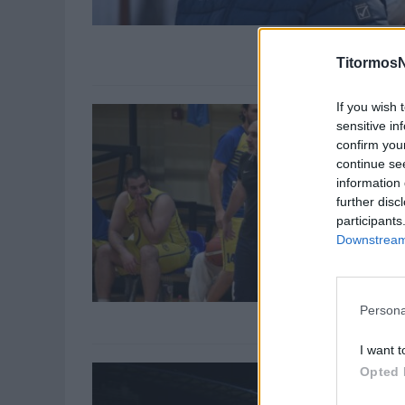
TitormosN
If you wish 
sensitive in
confirm you
continue se
information 
further disc
participants
Downstream 
Persona
I want t
Opted 