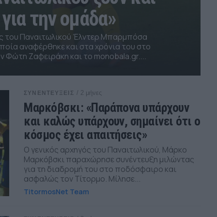
για την ομάδα»
ς του Παναιτωλικού Έλντερ Μπαρμπόσα
ποία αναφέρθηκε και στα χρόνια του στο
ν Φώτη Ζαφειράκη και το monobala.gr....
/ 2 μήνες
ΣΥΝΕΝΤΕΥΞΕΙΣ
Μαρκόβσκι: «Παράπονα υπάρχουν
και καλώς υπάρχουν, σημαίνει ότι ο
κόσμος έχει απαιτήσεις»
Ο γενικός αρχηγός του Παναιτωλικού, Μάρκο
Μαρκόβσκι παραχώρησε συνέντευξη μιλώντας
για τη διαδρομή του στο ποδόσφαιρο και
ασφαλώς τον Τίτορμο. Μίλησε...
TitormosNet Team