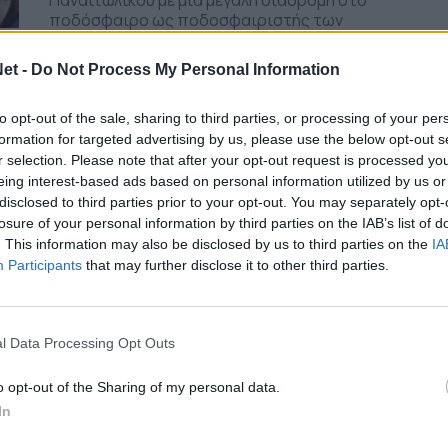
Παναιτωλικού με μια μεγάλη διαδρομή στο
ποδόσφαιρο ως ποδοσφαιριστής των
«καναρινιών» (342...
TitormosNet Team
et -
Do Not Process My Personal Information
to opt-out of the sale, sharing to third parties, or processing of your per
/ 5 μήνες
ΕΡΑΣΙΤΕΧΝΗΣ
formation for targeted advertising by us, please use the below opt-out s
Ζαρκάδας: «Ο μπασκετικός
r selection. Please note that after your opt-out request is processed y
Παναιτωλικός είναι εκεί που του
eing interest-based ads based on personal information utilized by us or
επιτρέπουν αυτή τη στιγμή οι
disclosed to third parties prior to your opt-out. You may separately opt-
losure of your personal information by third parties on the IAB’s list of
συνθήκες του- Αυτά χρειάζονται»
. This information may also be disclosed by us to third parties on the
IA
Ο Βασίλης Ζαρκάδας μιλά στο TitormosNet.gr
Participants
that may further disclose it to other third parties.
για τη σεζόν του μπασκετικού Παναιτωλικού
που τελείωσε αλλά και το μέλλον. Ο
μπασκετικός Παναιτωλικός...
l Data Processing Opt Outs
Κωνσταντίνος Ρίγκος
o opt-out of the Sharing of my personal data.
/ 5 μήνες
ΠΑΝΑΙΤΩΛΙΚΟΣ
In
Κουτσερένκο: «Σημαίνει πολλά για