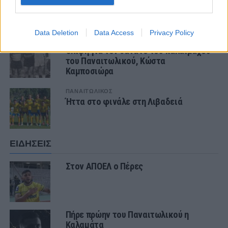
ΤΕΛΕΥΤΑΙΑ ΝΕΑ
Data Deletion
Data Access
Privacy Policy
ΠΑΝΑΙΤΩΛΙΚΟΣ
Θλίψη για τον θάνατο του παλαίμαχου
του Παναιτωλικού, Κώστα
Καμποσιώρα
ΠΑΝΑΙΤΩΛΙΚΟΣ
Ήττα στο φινάλε στη Λιβαδειά
ΕΙΔΗΣΕΙΣ
Στον ΑΠΟΕΛ ο Πέρες
Πήρε πρώην του Παναιτωλικού η
Καλαμάτα