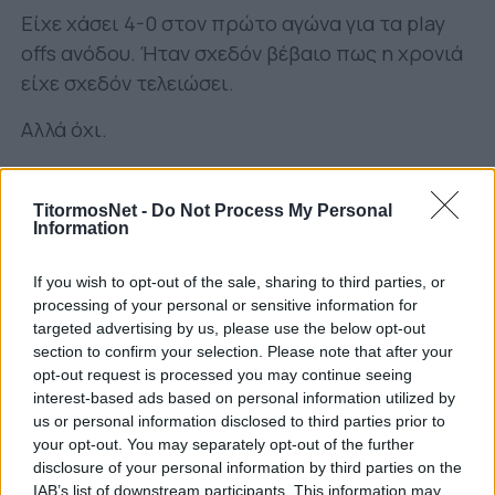
Είχε χάσει 4-0 στον πρώτο αγώνα για τα play
offs ανόδου. Ήταν σχεδόν βέβαιο πως η χρονιά
είχε σχεδόν τελειώσει.
Αλλά όχι.
Με μία μυθική ανατροπή με συνολικό σκορ 5-1,
κατάφερε να πάρει το εισιτήριο για τον τελικό
TitormosNet -
Do Not Process My Personal
Information
– ανόδου στο Γουέμπλεϊ.
If you wish to opt-out of the sale, sharing to third parties, or
processing of your personal or sensitive information for
targeted advertising by us, please use the below opt-out
section to confirm your selection. Please note that after your
opt-out request is processed you may continue seeing
interest-based ads based on personal information utilized by
us or personal information disclosed to third parties prior to
your opt-out. You may separately opt-out of the further
disclosure of your personal information by third parties on the
IAB’s list of downstream participants. This information may