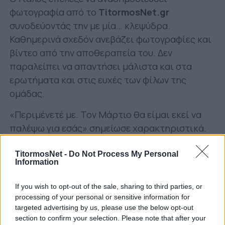
φωτογραφία από το
TitormosNet.gr
συνοδεύοντάς την με μία… κλεψύδρα.
Καθημερινά σχεδόν ανεβάζει φωτογραφίες και
βίντεο από την αποθεραπεία του. Δεν
παραλείπει να απαντήσει μάλιστα και στα
ερωτήματα και στις ευχές των φίλων της
ομάδας.
«Περιμένετέ με. Τον Μάρτιο θα είμαι εκεί να
παλέψω για εσάς» σημείωσε χαρακτηριστικά.
TitormosNet -
Do Not Process My Personal
Information
If you wish to opt-out of the sale, sharing to third parties, or
processing of your personal or sensitive information for
targeted advertising by us, please use the below opt-out
section to confirm your selection. Please note that after your