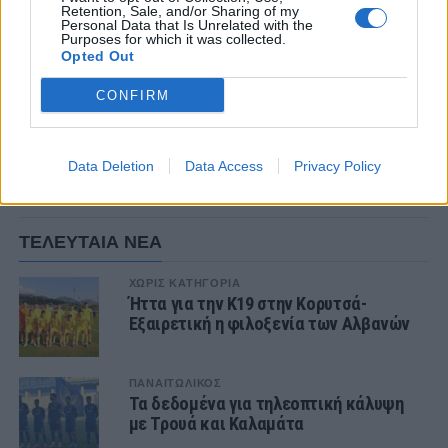
αποστολής όσο και με αυτή της αρχικής
Retention, Sale, and/or Sharing of my
Personal Data that Is Unrelated with the
ενδεκάδας. Η νίκη είναι αυτοσκοπός, τα
Purposes for which it was collected.
Opted Out
περιθώρια μηδαμινά, το άγχος τεράστιο και οι
απαιτήσεις επίσης.
CONFIRM
Data Deletion
Data Access
Privacy Policy
ΣΧΟΛΙΑΣΤΕ
ΤΕΛΕΥΤΑΙΑ ΝΕΑ
ΧΩΡΊΣ ΚΑΤΗΓΟΡΊΑ
Ήττα για την Κ19 στην Κορυτσά-
Εξαιρετική η φιλοξενία των Αλβανών
ΠΑΝΑΙΤΩΛΙΚΟΣ
Τα δεδομένα για τηλεοπτική κάλυψη
με Τρουά και Καλαμάτα