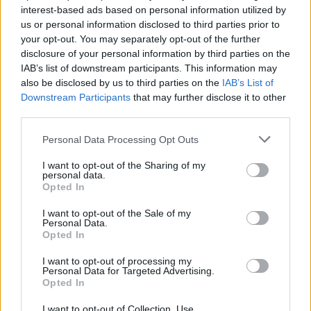
interest-based ads based on personal information utilized by
Το μοναδικό θετικό στην υπόθεση είναι ότι οι
us or personal information disclosed to third parties prior to
δύο αγωνίζονται μεταξύ τους την επόμενη
your opt-out. You may separately opt-out of the further
αγωνιστική (οπότε και ο Παναιτωλικός παίζει
disclosure of your personal information by third parties on the
IAB’s list of downstream participants. This information may
στα Γιάννενα). Αν παρόλα αυτά, δεν «τρέξει»
also be disclosed by us to third parties on the
IAB’s List of
ένα νικηφόρο (
νικηφόρο
,
τονίζεται
) σερί,
Downstream Participants
that may further disclose it to other
αρχής γενομένης από το προσεχές Σάββατο,
third parties.
τότε είναι δώρο-άδωρο.
Personal Data Processing Opt Outs
Ο Τραϊανός Δέλλας υπολογίζει
σε Μπαρμπόσα
I want to opt-out of the Sharing of my
personal data.
και Ματσόλα
, όπως επισημάνθηκε και σε νέα,
Opted In
σημερινά δημοσιεύματα. Η κατάσταση των
Μάζουρεκ και Βάντερσον αξιολογείται, καθότι
I want to opt-out of the Sale of my
Personal Data.
ακόμη δεν προπονούνται σε φουλ ρυθμούς.
Opted In
Σε κάθε περίπτωση, η διαθεσιμότητα του κάθε
I want to opt-out of processing my
Personal Data for Targeted Advertising.
ποδοσφαιριστή μένει να φανεί και να
Opted In
ξεκαθαρίσει τόσο με την ανακοίνωση της
I want to opt-out of Collection, Use,