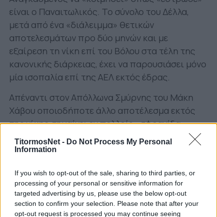
είναι ο Παναιτωλικός. Το σύνολο του Δέλλα,
μετά από ένα «διάλειμμα» θετικών
αποτελεσμάτων προ δύο μηνών και με
εξαίρεση τη νίκη επί του Βόλου στα τέλη της
κανονικής διάρκειας, έχει να παρουσιάσει μόνο
μία ισοπαλία επί της ΑΕΛ εκτός έδρας.
Απέναντι στον Απόλλωνα Σμύρνης του Μάκη
Χάβου οποιοδήποτε άλλο αποτέλεσμα εκτός
της νίκης σημαίνει εν πολλοίς «σφραγίδα»
υποβιβασμού.
Ο «Τίτορμος» στην παρούσα
TitormosNet -
Do Not Process My Personal
φάση βρίσκεται σε απόλυτα δεινή θέση.
Information
Όχι μόνο διότι είναι στην τελευταία
If you wish to opt-out of the sale, sharing to third parties, or
βαθμολογική θέση μα διότι για να βρεθεί
processing of your personal or sensitive information for
targeted advertising by us, please use the below opt-out
ψηλότερα θα πρέπει να ελπίζει σε
section to confirm your selection. Please note that after your
«στραβοπατήματα» των ΑΕΛ και ΟΦΗ.
opt-out request is processed you may continue seeing