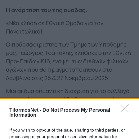
Η ανάρτηση του της ομάδας:
«Νέα κλήση σε Εθνική Ομάδα για τον
Παναιτωλικό!
Ο ποδοσφαιριστής των Τμημάτων Υποδομής
μας, Γεώργιος Τσάπαλης, κλήθηκε στην Εθνική
Προ-Παίδων Κ16, ενόψει των διεθνών φιλικών
αγώνων που θα πραγματοποιηθούν στο
Δουβλίνο στις 25 & 27 Νοεμβρίου 2025.
Μια ακόμα σημαντική διάκριση για το σύλλογό
μας και έμπρακτη απόδειξη της συνεχούς
δουλειάς που γίνεται στις Υποδομές του
TitormosNet -
Do Not Process My Personal
Παναιτωλικού».
Information
If you wish to opt-out of the sale, sharing to third parties, or
processing of your personal or sensitive information for