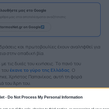
λουθήστε μας στο Google
 άρθρα μας στα αποτελέσματα αναζήτησης
itormosNet.gr on Google
δράσεις και πρωτοβουλίες έχουν αναληφθεί για
τια στην οπαδική βία.
ε τις δικές του κινήσεις. Το πανό του
α του
έκανε το γύρο της Ελλάδας
. Ο
ηκε, Χρήστος Παπανίκος, αυτή τη φορά
ιά του Άρη του.
 στα κοινωνικά δίκτυα η δομή
«Εις το όνομα
et -
Do Not Process My Personal Information