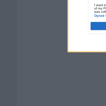
I want t
of my P
was col
Opted 