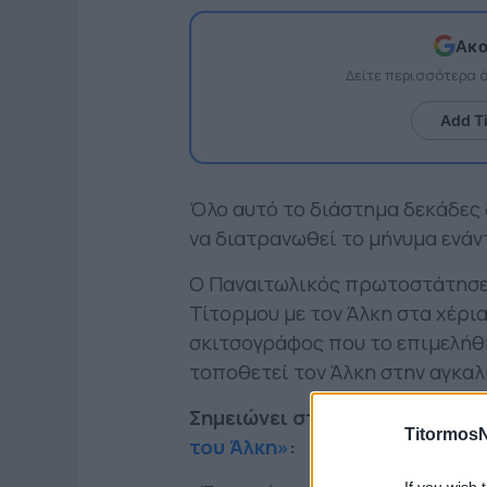
Ακο
Δείτε περισσότερα
Add T
Όλο αυτό το διάστημα δεκάδες 
να διατρανωθεί το μήνυμα ενάν
Ο Παναιτωλικός πρωτοστάτησε μ
Τίτορμου με τον Άλκη στα χέρι
σκιτσογράφος που το επιμελήθ
τοποθετεί τον Άλκη στην αγκαλ
Σημειώνει στην ανάρτησή της
TitormosN
του Άλκη»
: