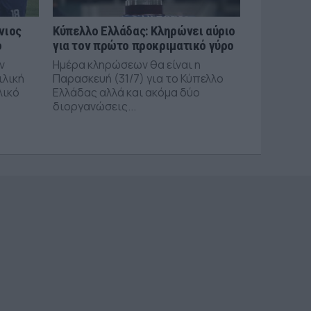
νιος
Κύπελλο Ελλάδας: Κληρώνει αύριο
ό
για τον πρώτο προκριματικό γύρο
ν
Ημέρα κληρώσεων θα είναι η
ιλική
Παρασκευή (31/7) για το Κύπελλο
λικό
Ελλάδας αλλά και ακόμα δύο
διοργανώσεις...