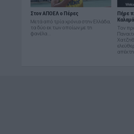
Στον ΑΠΟΕΛ ο Πέρες
Πήρε π
Καλαμ
Μετά από τρία χρόνια στην Ελλάδα,
τα δύο εκ των οποίων με τη
Τον πρ
φανέλα...
Παναιτ
Χατζηθ
ελεύθε
απέκτησ