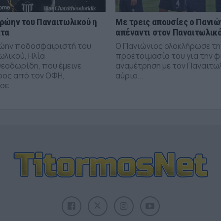
ρώην του Παναιτωλικού η
Με τρεις απουσίες ο Πανιώ
άτα
απέναντι στον Παναιτωλικ
ώην ποδοσφαιριστή του
Ο Πανιώνιος ολοκλήρωσε τη
ωλικού, Ηλία
προετοιμασία του για την φ
εοδωρίδη, που έμεινε
αναμέτρηση με τον Παναιτω
ρος από τον ΟΦΗ,
αύριο...
ε...