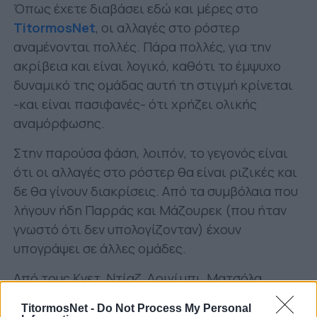
Όπως έχετε διαβάσει εδώ και μέρες στο
TitormosNet
, οι αλλαγές στο ρόστερ
αναμένονται πολλές. Πάρα πολλές, για την
ακρίβεια και είναι λογικό, καθότι το έμψυχο
δυναμικό της ομάδας αυτή τη στιγμή κρίνεται
-και είναι πασιφανές- ότι χρήζει ολικής
αναμόρφωσης.
Στην παρούσα φάση, λοιπόν, το γεγονός είναι
ότι οι αλλαγές στο ρόστερ θα είναι ριζικές και
δε θα γίνουν διακρίσεις. Από τα συμβόλαια που
λήγουν ήδη Παρράς και Μάζουρεκ (που ήταν
γνωστό ότι δεν υπολογίζονταν) έχουν
υπογράψει σε άλλες ομάδες.
Από τους Κνετ, Ντίαζ, Αριγίμπι, Ματσόλα,
Τζανακάκη, Ταχάρ, Βάντερσον, Γιάκολις,
TitormosNet -
Do Not Process My Personal
Αρσούρα, Ντάλσιο, οι περισσότεροι αναμένεται