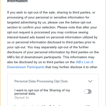
Information
να αποτελέσουν παρελθόν, καθότι ελάχιστοι
είναι αυτοί που θα δεχθούν πρόταση
If you wish to opt-out of the sale, sharing to third parties, or
processing of your personal or sensitive information for
ανανέωσης. Για την πλειοψηφία, και δη
targeted advertising by us, please use the below opt-out
περισσότερο για τους τρεις τελευταίους δε θα
section to confirm your selection. Please note that after your
ήταν υπερβολή να ειπωθεί ότι έχουν
opt-out request is processed you may continue seeing
«χαιρετήσει» καιρό τώρα.
interest-based ads based on personal information utilized by
us or personal information disclosed to third parties prior to
Οι αποχωρήσεις ωστόσο δε θα περιοριστούν
your opt-out. You may separately opt-out of the further
disclosure of your personal information by third parties on the
μόνο σε όσα συμβόλαια λήγουν μα και σε
IAB’s list of downstream participants. This information may
παίκτες που θεωρητικά και η νέα χρονιά θα
also be disclosed by us to third parties on the
IAB’s List of
τους έβρισκε στο Αγρίνιο και οι οποίοι
Downstream Participants
that may further disclose it to other
third parties.
λογίζονταν ως βασικοί.
Personal Data Processing Opt Outs
Στην κατηγορία των «ανέγγιχτων» εντάσσονται
μόνο οι
I want to opt-out of the Sharing of my
personal data.
Λιάβας, Κωνσταντόπουλος, Ντουάρτε, Τσιγγάρας,
Opted In
ως «προϊόντα» των ακαδημιών και ανεξάρτητα