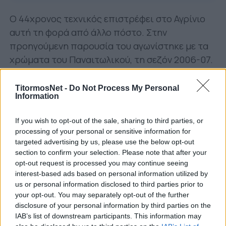
Ο 44χρονος τεχνικός επιστρέφει στο Αγρίνιο
αυτή τη φορά από άλλο πόστο. Στην
προηγούμενη παρουσία του αγωνίστηκε με τα
χρώματα του Παναιτωλικού, τη σεζόν 2006-07.
Ο Γιάννης Κατσαρός έχει εργαστεί στο
TitormosNet -
Do Not Process My Personal
παρελθόν σε ομάδες της Βόρειας Ελλάδας.
Information
Έχει βρεθεί ακόμα στους πάγκους του
Ηλυσιακού στη Γ΄ Εθνική, της Κ15 του Ηρακλή
If you wish to opt-out of the sale, sharing to third parties, or
processing of your personal or sensitive information for
και πέρσι του Ερμή Αραδίππου στη Β΄
targeted advertising by us, please use the below opt-out
Κατηγορία της Κύπρου.
section to confirm your selection. Please note that after your
opt-out request is processed you may continue seeing
interest-based ads based on personal information utilized by
us or personal information disclosed to third parties prior to
your opt-out. You may separately opt-out of the further
disclosure of your personal information by third parties on the
IAB’s list of downstream participants. This information may