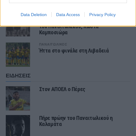
ΤΕΛΕΥΤΑΙΑ ΝΕΑ
Data Deletion
Data Access
Privacy Policy
ΠΑΝΑΙΤΩΛΙΚΟΣ
Θλίψη για τον θάνατο του παλαίμαχου
του Παναιτωλικού, Κώστα
Καμποσιώρα
ΠΑΝΑΙΤΩΛΙΚΟΣ
Ήττα στο φινάλε στη Λιβαδειά
ΕΙΔΗΣΕΙΣ
Στον ΑΠΟΕΛ ο Πέρες
Πήρε πρώην του Παναιτωλικού η
Καλαμάτα