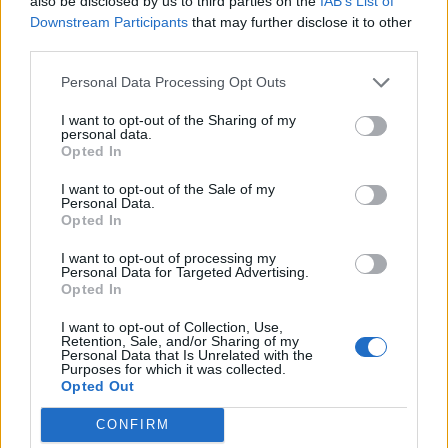
also be disclosed by us to third parties on the
IAB’s List of
Downstream Participants
that may further disclose it to other
third parties.
Personal Data Processing Opt Outs
I want to opt-out of the Sharing of my
personal data.
Opted In
I want to opt-out of the Sale of my
Personal Data.
«Τον καλωσορίζουμε στην οικογένεια του
Opted In
Παναγρινιακού και του ευχόμαστε υγεία και
I want to opt-out of processing my
Personal Data for Targeted Advertising.
επιτυχίες με την ομάδα μας», καταλήγει η
Opted In
σχετική ανακοίνωση.
I want to opt-out of Collection, Use,
Retention, Sale, and/or Sharing of my
Personal Data that Is Unrelated with the
Purposes for which it was collected.
Opted Out
1 COMMENT
CONFIRM