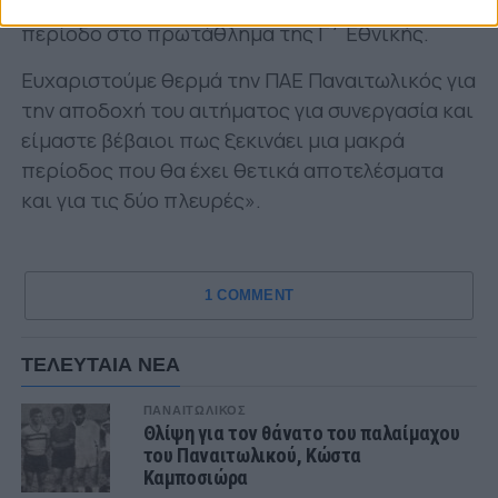
προσπάθεια της ομάδας μας τη νέα αγωνιστική
περίοδο στο πρωτάθλημα της Γ΄ Εθνικής.
Ευχαριστούμε θερμά την ΠΑΕ Παναιτωλικός για
την αποδοχή του αιτήματος για συνεργασία και
είμαστε βέβαιοι πως ξεκινάει μια μακρά
περίοδος που θα έχει θετικά αποτελέσματα
και για τις δύο πλευρές».
1 COMMENT
ΤΕΛΕΥΤΑΙΑ ΝΕΑ
ΠΑΝΑΙΤΩΛΙΚΟΣ
Θλίψη για τον θάνατο του παλαίμαχου
του Παναιτωλικού, Κώστα
Καμποσιώρα