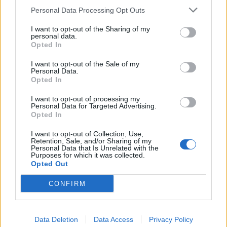
πρωτάθλημα της Super League.
Personal Data Processing Opt Outs
Η συνεργασία είναι σε αρκετά επίπεδα και
I want to opt-out of the Sharing of my
επικεντρώθηκε σε μεγάλο βαθμό στο κομμάτι
personal data.
Opted In
της ανάδειξης νεαρών παικτών που ανήκουν
στον Παναιτωλικό και θα μπορούν να
I want to opt-out of the Sale of my
Personal Data.
αγωνιστούν με την ομάδα μας στο πρωτάθλημα
Opted In
της Γ΄ Εθνικής Κατηγορίας παίρνοντας
I want to opt-out of processing my
εμπειρίες σε αγωνιστικό επίπεδο.
Personal Data for Targeted Advertising.
Opted In
Πρόκειται για ποδοσφαιριστές τόσο από την
I want to opt-out of Collection, Use,
ευρύτερη περιοχή όσο και από όλη την Ελλάδα,
Retention, Sale, and/or Sharing of my
Personal Data that Is Unrelated with the
τους οποίους θα έχουν την ευκαιρία να
Purposes for which it was collected.
παρακολουθήσουν από κοντά οι Αγρινιώτες
Opted Out
φίλαθλοι.
CONFIRM
Με αυτή την ευκαιρία θέλουμε να απευθύνουμε
κάλεσμα στο φίλαθλο κόσμο να στηρίξει την
Data Deletion
Data Access
Privacy Policy