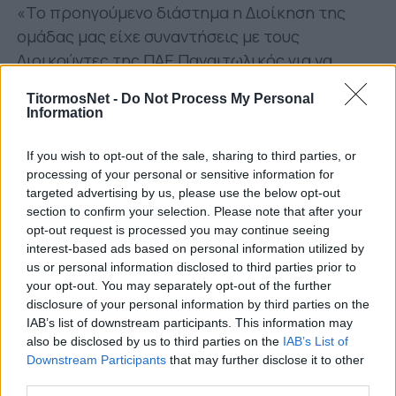
«Το προηγούμενο διάστημα η Διοίκηση της
ομάδας μας είχε συναντήσεις με τους
Διοικούντες της ΠΑΕ Παναιτωλικός για να
συζητηθεί η πιθανότητα της μεταξύ μας
TitormosNet -
Do Not Process My Personal
συνεργασίας.
Information
Ο εκ των Προέδρων της ομάδας μας Νίκος
If you wish to opt-out of the sale, sharing to third parties, or
Χολέβας βρέθηκε αρχικά με τον ομόλογό του
processing of your personal or sensitive information for
της ΠΑΕ Παναιτωλικός Μάκη Μπελεβώνη και
targeted advertising by us, please use the below opt-out
section to confirm your selection. Please note that after your
στη συνέχεια υπήρξαν επαφές των διοικούντων
opt-out request is processed you may continue seeing
και των δύο πλευρών.
interest-based ads based on personal information utilized by
us or personal information disclosed to third parties prior to
Οι συζητήσεις κατέληξαν σε συμφωνία και
your opt-out. You may separately opt-out of the further
σήμερα είμαστε στην ευχάριστη θέση να
disclosure of your personal information by third parties on the
ανακοινώσουμε τη συνεργασία μας με τη
IAB’s list of downstream participants. This information may
also be disclosed by us to third parties on the
IAB’s List of
μεγαλύτερη ομάδα του Νομού μας που μας
Downstream Participants
that may further disclose it to other
εκπροσωπεί τα τελευταία χρόνια στο
third parties.