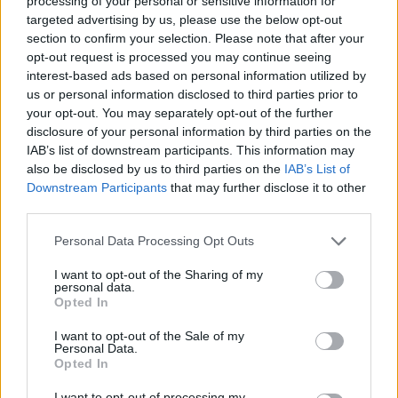
processing of your personal or sensitive information for
αγωνίζονταν την τελευταία διετία στην
targeted advertising by us, please use the below opt-out
section to confirm your selection. Please note that after your
Ανόρθωση, ενώ προηγούμενες ομάδες του ήταν
opt-out request is processed you may continue seeing
η Μακάμπι Νετάνια στο Ισραήλ, η Σπλιτ, η
interest-based ads based on personal information utilized by
Όσιγιεκ και η Σλάβονατς στην πατρίδα του».
us or personal information disclosed to third parties prior to
your opt-out. You may separately opt-out of the further
disclosure of your personal information by third parties on the
IAB’s list of downstream participants. This information may
also be disclosed by us to third parties on the
IAB’s List of
Downstream Participants
that may further disclose it to other
third parties.
Personal Data Processing Opt Outs
I want to opt-out of the Sharing of my
personal data.
Opted In
I want to opt-out of the Sale of my
Personal Data.
Opted In
I want to opt-out of processing my