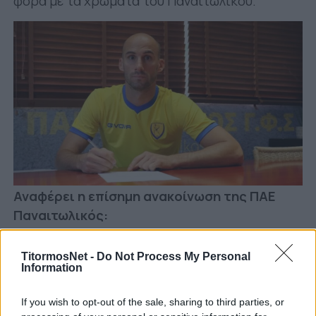
φορά με τα χρώματα του Παναιτωλικού.
Αναφέρει η επίσημη ανακοίνωση της ΠΑΕ
Παναιτωλικός:
«Ο Μπράνκο Βργκοτς (Branko Vrgoc) υπέγραψε
TitormosNet -
Do Not Process My Personal
συμβόλαιο με τον Παναιτωλικό, διάρκειας δύο
Information
χρόνων (1+1).
If you wish to opt-out of the sale, sharing to third parties, or
Ο 31χρονος Κροάτης κεντρικός αμυντικός