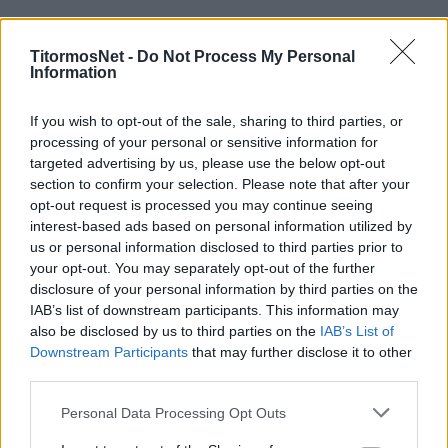
Ο μέσος του Παναιτωλικού
αποχώρησε με
λυγμούς από το γήπεδο
, στη χθεσινή
TitormosNet -
Do Not Process My Personal
Information
αναμέτρηση με τον Άρη στη Θεσσαλονίκη, μετά
από 20 και κάτι λεπτά παιχνιδιού. Ο Γιάννης
If you wish to opt-out of the sale, sharing to third parties, or
Αναστασίου ανέφερε στη συνέντευξη τύπου ότι
processing of your personal or sensitive information for
έχει χτυπήσει σοβαρά στο γόνατο. Υποβλήθηκε
targeted advertising by us, please use the below opt-out
section to confirm your selection. Please note that after your
σήμερα σε μαγνητική εξέταση.
opt-out request is processed you may continue seeing
interest-based ads based on personal information utilized by
Το αισιόδοξο σενάριο είναι έχει πειραχτεί ο
us or personal information disclosed to third parties prior to
έσω πλάγιος, ωστόσο υπάρχουν σοβαροί φόβοι
your opt-out. You may separately opt-out of the further
για πιθανή «ζημιά» σε πιο ευαίσθητα σημεία
disclosure of your personal information by third parties on the
(μηνίσκο-χιαστό), γεγονός που θα σημάνει
IAB’s list of downstream participants. This information may
also be disclosed by us to third parties on the
IAB’s List of
μακρόχρονη απουσία, αν επιβεβαιωθεί, στο
Downstream Participants
that may further disclose it to other
χείριστο και απευκταίο ενδεχόμενο. Τα
third parties.
αποτελέσματα αναμένονται μέσα στη μέρα.
Personal Data Processing Opt Outs
Από εκεί και πέρα,
επίσης δια στόματος