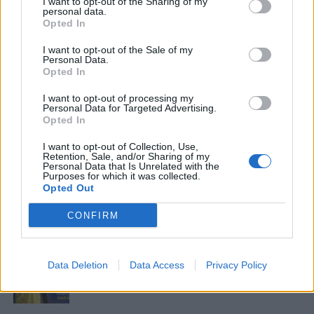
I want to opt-out of the Sharing of my
Αναστασίου
, έχει επιβεβαιωθεί ότι δεν
personal data.
Opted In
αναμένονται επιστροφές άλλων τραυματιών
άμεσα.
I want to opt-out of the Sale of my
Personal Data.
Opted In
I want to opt-out of processing my
Personal Data for Targeted Advertising.
3 COMMENTS
Opted In
I want to opt-out of Collection, Use,
ΤΕΛΕΥΤΑΙΑ ΝΕΑ
Retention, Sale, and/or Sharing of my
Personal Data that Is Unrelated with the
Purposes for which it was collected.
ΠΑΝΑΙΤΩΛΙΚΟΣ
Opted Out
«Μπαμ» δεύτερο: Αγρινιώτης για δύο
χρόνια ο Τζενεπό! (video)
CONFIRM
ΠΑΝΑΙΤΩΛΙΚΟΣ
«Μπαμ» πρώτο: Νακάμπα στον
Data Deletion
Data Access
Privacy Policy
Παναιτωλικό! (video)