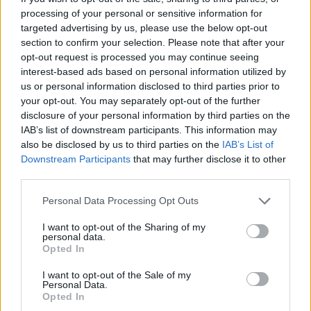
από εκεί και πέρα το τι μέλλει γενέσθαι με τις
processing of your personal or sensitive information for
περιπτώσεις των
Τσότσαλιτς
,
Μανθάτη
,
targeted advertising by us, please use the below opt-out
Καρασαλίδη
και
Μπαρμπόσα
.
section to confirm your selection. Please note that after your
opt-out request is processed you may continue seeing
Ο Βόσνιος στόπερ ήταν εκτός με τον Βόλο
interest-based ads based on personal information utilized by
us or personal information disclosed to third parties prior to
έχοντας ενοχλήσεις στην γάμπα. «Καθαρή» μεν
your opt-out. You may separately opt-out of the further
η μαγνητική του αλλά όπως αναφέρουν οι
disclosure of your personal information by third parties on the
πληροφορίες συγκεντρώνει λιγότερες
IAB’s list of downstream participants. This information may
also be disclosed by us to third parties on the
IAB’s List of
πιθανότητες, στην παρούσα φάση, να είναι
Downstream Participants
that may further disclose it to other
παρών στη Ριζούπολη.
third parties.
Μακροχρόνια απών ο
Μανθάτης
. Προ μηνός
Personal Data Processing Opt Outs
είχε τεθεί εκτός, για 15 μέρες απουσίας
I want to opt-out of the Sharing of my
ανέφεραν τα αρχικά ρεπορτάζ, στο μήνα
personal data.
Opted In
έχουμε φτάσει πλέον. Είναι
πολύ πιθανό
να
είναι διαθέσιμος για το ματς της Κυριακής,
I want to opt-out of the Sale of my
Personal Data.
καθότι έχει επιστρέψει στις προπονήσεις.
Opted In