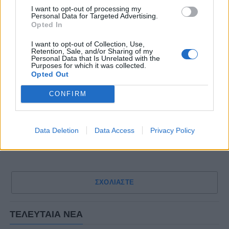
Σε άλλη κατηγορία, τέλος, ανήκουν οι
I want to opt-out of processing my
Personal Data for Targeted Advertising.
Καρασαλίδης
και
Μπαρμπόσα
. Η φύση των
Opted In
τραυματισμών που αντιμετώπισαν ήταν τέτοια
I want to opt-out of Collection, Use,
που απαιτούσε διαχείριση.
Retention, Sale, and/or Sharing of my
Personal Data that Is Unrelated with the
Purposes for which it was collected.
Σε κάθε περίπτωση,
η κατάσταση αναμένεται
Opted Out
να ξεκαθαρίσει και για τους τέσσερις στις
CONFIRM
πρωινές προπονήσεις της Παρασκευής και
του Σαββάτου
. Η παρουσία τους πάντως
σίγουρα θα ανεβάσει ηθικό και… πιθανότητες
Data Deletion
Data Access
Privacy Policy
για νικηφόρο αποτέλεσμα.
ΣΧΟΛΙΑΣΤΕ
ΤΕΛΕΥΤΑΙΑ ΝΕΑ