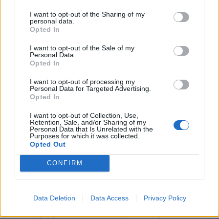
στιγμή θα μπορούσε να ωθήσει στο βήμα
I want to opt-out of the Sharing of my
personal data.
παραπάνω. Δεν λειτούργησε υπέρ μας. Ήταν
Opted In
χρονιά με πολλά σκαμπανεβάσματα. Το
I want to opt-out of the Sale of my
σημαντικό είναι να ηρεμήσει η ομάδα και ο
Personal Data.
Opted In
οργανισμός, να δούμε το επόμενο βήμα, να
παρθούν οι αποφάσεις που πρέπει».
I want to opt-out of processing my
Personal Data for Targeted Advertising.
Opted In
Για τη σημασία της διατήρησης κορμού
τόνισε:
I want to opt-out of Collection, Use,
Retention, Sale, and/or Sharing of my
Personal Data that Is Unrelated with the
«Είναι σημαντικό να υπάρχει κορμός για να
Purposes for which it was collected.
Opted Out
χτίσεις και να εξελιχθείς. Υπάρχουν όμως
παράγοντες που δεν ελέγχονται. Μπορεί π.χ.
CONFIRM
να συμφωνήσεις με έναν παίκτη και η γυναίκα
του να πει ότι δεν θέλει να έρθει στο Αγρίνιο.
Έχει τύχει σε περιπτώσεις. Για τον
Data Deletion
Data Access
Privacy Policy
ποδοσφαιριστή τα όσα παρέχει η ομάδα είναι