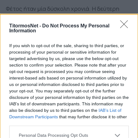
Φέτος ήταν μία δύσκολη χρονιά. Η δεύτερη
δύσκολη περίοδος ήταν τον Ιανουάριο. Χάσαμε
Κοντούρη, Ενκολόλο, Τσάβες. Αργήσαμε να
TitormosNet -
Do Not Process My Personal
Information
κάνουμε τις προσθήκες. Βγάλαμε ωστόσο
αντίδραση στη Λάρισα, κερδίζοντας 1-4, σε μία
If you wish to opt-out of the sale, sharing to third parties, or
δύσκολη περίοδο με την κατάσταση που
processing of your personal or sensitive information for
ήμασταν εμείς και αναλογικά και με την
targeted advertising by us, please use the below opt-out
section to confirm your selection. Please note that after your
κατάσταση της Λάρισας.
opt-out request is processed you may continue seeing
interest-based ads based on personal information utilized by
Σημαντικό πράγμα στο ποδόσφαιρο είναι η
us or personal information disclosed to third parties prior to
διάρκεια. Εμείς δεν είχαμε. Μπορεί να πιάναμε
your opt-out. You may separately opt-out of the further
καλή απόδοση σε τμήματα, αλλά δεν είχαμε
disclosure of your personal information by third parties on the
σταθερότητα. Έχουν να κάνουν όλα αυτά με την
IAB’s list of downstream participants. This information may
also be disclosed by us to third parties on the
IAB’s List of
ψυχολογία, την ποιότητα των παικτών. Δεν
Downstream Participants
that may further disclose it to other
είχαμε τη συνέπεια. Οι λεπτομέρειες ήταν εις
third parties.
βάρος μας. Και σήμερα χάσαμε πέναλτι. Τύχη ή
Personal Data Processing Opt Outs
φταίμε εμείς; Δεν μπορώ να το πω. Μία κομβική