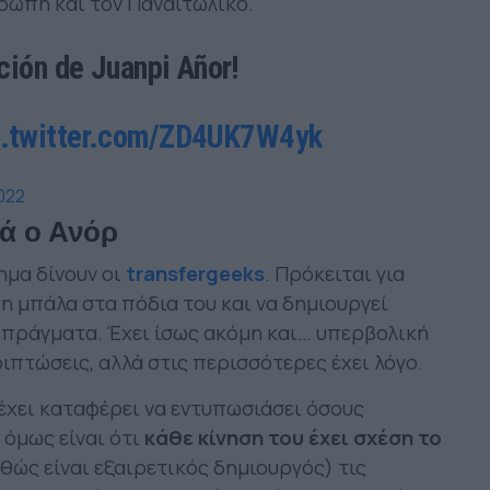
υρώπη και τον Παναιτωλικό.
ción de Juanpi Añor!
c.twitter.com/ZD4UK7W4yk
2022
κά ο Ανόρ
μα δίνουν οι
transfergeeks
. Πρόκειται για
τη μπάλα στα πόδια του και να δημιουργεί
 πράγματα. Έχει ίσως ακόμη και… υπερβολική
πτώσεις, αλλά στις περισσότερες έχει λόγο.
ι έχει καταφέρει να εντυπωσιάσει όσους
 όμως είναι ότι
κάθε κίνηση του έχει σχέση το
θώς είναι εξαιρετικός δημιουργός) τις