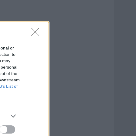
sonal or
ection to
ou may
 personal
out of the
 downstream
B’s List of