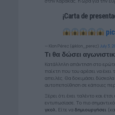
στην Καράκας. η ώρα για την Ε
¡Carta de presenta
pi
— Klon Pérez (@klon_perez)
July 3, 
Τι θα δώσει αγωνιστι
Κατάλληλη απάντηση στο ερώτη
παίκτη που του αρέσει να έχει 
απειλές. Θα δοκιμάσει δύσκολα
αυτοπεποίθηση σε κάποιες περι
Ξέρει ότι έχει ταλέντο και έτσ
εντυπωσίασε. Το πιο σημαντικό
γκολ.
Είτε να
δημιουργήσει
(κα