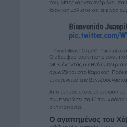
του, Μπερνάρντο Ανόρ έχει παί
έχοντας μάλιστα και εκείνος σ
Bienvenido Juanpi!
pic.twitter.com/W
— Panetolikos FC (@FC_Panetolikos
Ο αδερφός του επίσης είναι πο
MLS, έχοντας διεθνή εμπειρία κ
αγωνίζεται στο Καράκας. Πρόκε
οικογένειες της Βενεζουέλας κα
Από μικρός έκανε εντύπωση με τ
συμπληρώσει τα 16 του χρόνια 
στην Ισπανία.
Ο αγαπημένος του Χάβι