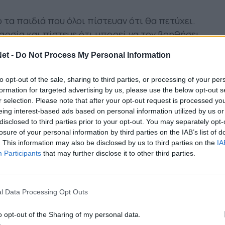
τα παιδιά που όλοι πίστευαν ότι θα πετύχει.
αρσία και πίστευε ότι μπορεί να τον βοηθήσει
κορυφαία ευρωπαϊκά πρωταθλήματα. Τον έβαζε
et -
Do Not Process My Personal Information
 Καστεγιέχο και για να λέμε την αλήθεια, αυτό
to opt-out of the sale, sharing to third parties, or processing of your per
formation for targeted advertising by us, please use the below opt-out s
o al Málaga ¡Orgullo
r selection. Please note that after your opt-out request is processed y
eing interest-based ads based on personal information utilized by us or
witter.com/RnnPynA0wa
disclosed to third parties prior to your opt-out. You may separately opt-
losure of your personal information by third parties on the IAB’s list of
. This information may also be disclosed by us to third parties on the
IA
)
March 11, 2016
Participants
that may further disclose it to other third parties.
επε με την Εθνική του, με πιο σημαντικό
χε κόντρα στην Εθνική Αργεντινής. Έγινε ο
φέρνει κάτι τέτοιο απέναντι στην
l Data Processing Opt Outs
o opt-out of the Sharing of my personal data.