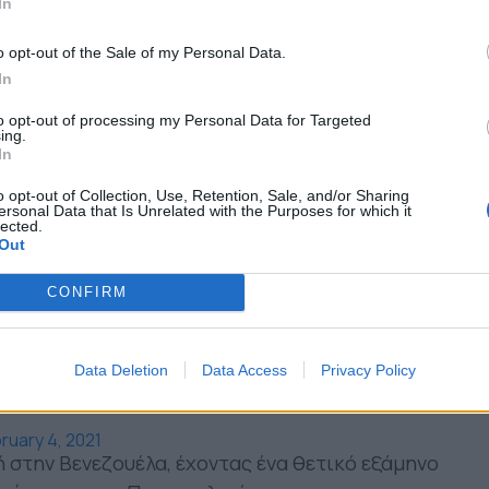
entina
In
NxpYadYVvK
o opt-out of the Sale of my Personal Data.
In
er 3, 2022
τάθηκε τυχερός. Τη σεζόν 2016/17 έχασε 100
to opt-out of processing my Personal Data for Targeted
ing.
ινε εκτός για άλλες 40 μέρες την επόμενη
In
ός των επιλογών στη Μάλαγα λόγω και των
o opt-out of Collection, Use, Retention, Sale, and/or Sharing
 υπήρχαν.
ersonal Data that Is Unrelated with the Purposes for which it
lected.
Out
 την Σαουδική Αραβία. Ήταν εξαιρετικός αλλά
λε ένα γρήγορο επίλογο στην πορεία του στην
CONFIRM
Data Deletion
Data Access
Privacy Policy
m/hZ4I2s9yrz
: خوانبي
ruary 4, 2021
 στην Βενεζουέλα, έχοντας ένα θετικό εξάμηνο