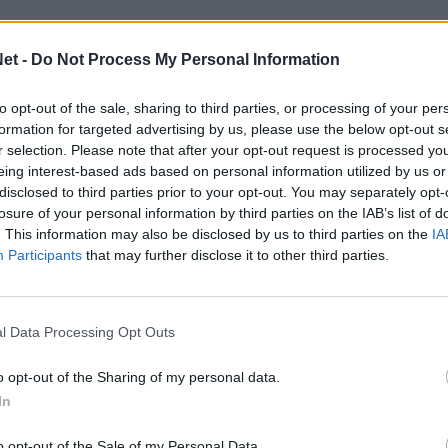
et -
Do Not Process My Personal Information
λουθήστε μας στο Google
 άρθρα μας στα αποτελέσματα αναζήτησης
to opt-out of the sale, sharing to third parties, or processing of your per
formation for targeted advertising by us, please use the below opt-out s
itormosNet.gr on Google
r selection. Please note that after your opt-out request is processed y
eing interest-based ads based on personal information utilized by us or
disclosed to third parties prior to your opt-out. You may separately opt-
losure of your personal information by third parties on the IAB’s list of
μερα την προετοιμασία τους για το παιχνίδι
. This information may also be disclosed by us to third parties on the
IA
σίου μπορεί να υπολογίζει στις υπηρεσίες του
Participants
that may further disclose it to other third parties.
του.
 το αν θα υπάρχουν διαφοροποιήσεις στο
l Data Processing Opt Outs
να παρατάξει ο τεχνικός του Παναιτωλικού.
o opt-out of the Sharing of my personal data.
ση ότι το παιχνίδι είναι μείζονος
In
 σημασίας. Η ομάδα πρέπει να παρουσιαστεί
 να μην αφήσει κανένα περιθώριο στον
o opt-out of the Sale of my Personal Data.