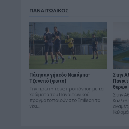
ΠΑΝΑΙΤΩΛΙΚΟΣ
Πάτησαν γήπεδο Νακάμπα-
Στην Α
Τζενεπό (φωτο)
Παναιτ
θυρών
Την πρώτη τους προπόνηση με τα
χρώματα του Παναιτωλικού
Στην Α
πραγματοποιούν στο Emileon τα
Καλλιθέ
νέα...
αναμέτ
Καλαμάτ