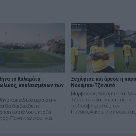
θήνα το Καλαμάτα-
Ξεχώρισε και άρεσε η παρ
ωλικός, κεκλεισμένων των
Νακάμπα-Τζενεπό
Μάρβελους Νακάμπα και Μο
Τζενεπό είναι και επίσημα
θήνα και ειδικότερα στην
ποδοσφαιριστές του
α θα διεξαχθεί η
Παναιτωλικού, ο οποίος και.
ρηση Κυπέλλου μεταξύ
ας-Παναιτωλικού, για...