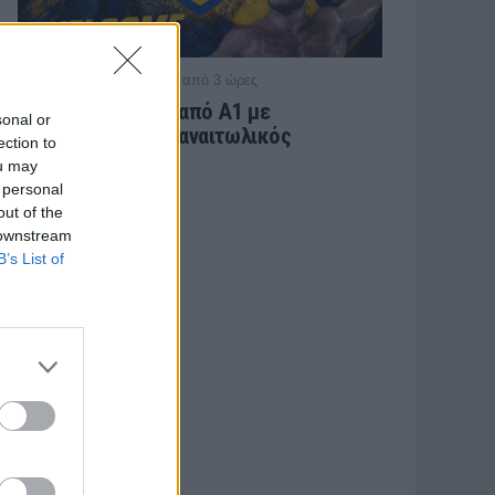
/ πριν από 3 ώρες
ΕΡΑΣΙΤΕΧΝΗΣ
Πόλο: «Άρωμα» από Α1 με
sonal or
Τουρκομένη ο Παναιτωλικός
ection to
ou may
 personal
out of the
 downstream
B’s List of