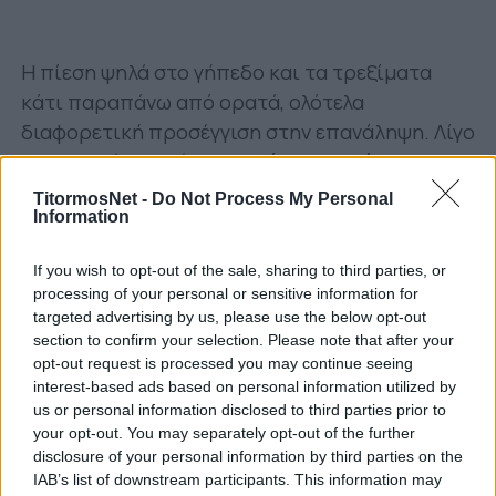
Η πίεση ψηλά στο γήπεδο και τα τρεξίματα
κάτι παραπάνω από ορατά, ολότελα
διαφορετική προσέγγιση στην επανάληψη. Λίγο
πριν την ώρα αγώνα,
ο Τσάβες χρειάστηκε
ώστε να επιβεβαιώσει ότι αποτελεί σταθερά
TitormosNet -
Do Not Process My Personal
Information
για τον Παναιτωλικό.
If you wish to opt-out of the sale, sharing to third parties, or
processing of your personal or sensitive information for
targeted advertising by us, please use the below opt-out
section to confirm your selection. Please note that after your
opt-out request is processed you may continue seeing
interest-based ads based on personal information utilized by
us or personal information disclosed to third parties prior to
your opt-out. You may separately opt-out of the further
disclosure of your personal information by third parties on the
IAB’s list of downstream participants. This information may