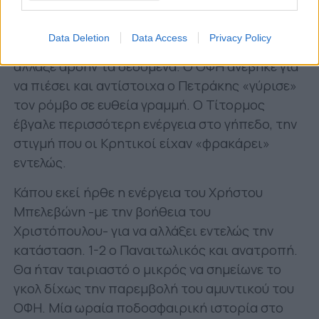
Data Deletion
Data Access
Privacy Policy
Το παρθενικό γκολ στην καριέρα του Σέρβου
άλλαξε άρδην τα δεδομένα. Ο ΟΦΗ ανέβηκε για
να πιέσει και αντίστοιχα ο Πετράκης «γύρισε»
τον ρόμβο σε ευθεία γραμμή. Ο Τίτορμος
έβγαλε περισσότερη ενέργεια στο γήπεδο, την
στιγμή που οι Κρητικοί είχαν «φρακάρει»
εντελώς.
Κάπου εκεί ήρθε η ενέργεια του Χρήστου
Μπελεβώνη -με την βοήθεια του
Χριστόπουλου- για να αλλάξει εντελώς την
κατάσταση. 1-2 ο Παναιτωλικός και ανατροπή.
Θα ήταν ταιριαστό ο μικρός να σημείωνε το
γκολ δίχως την παρεμβολή του αμυντικού του
ΟΦΗ. Μία ωραία ποδοσφαιρική ιστορία στο