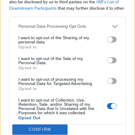
also be disclosed by us to third parties on the
IAB’s List of
Σταθερά όμως φέτος αποτελεί και ο αρχηγός.
Downstream Participants
that may further disclose it to other
Ο Γιώργος Λιάβας δεν δείχνει, είναι ηγετικός
third parties.
μέσα στο γήπεδο. Συνεχίζει από εκεί που
Personal Data Processing Opt Outs
σταμάτησε πέρυσι. Με πιο διευρυμένο ρόλο και
I want to opt-out of the Sharing of my
ελευθερία στα χαφ -αφού έχει ήδη προλάβει
personal data.
στα προηγούμενα ματς να αποδείξει σε όλη την
Opted In
ποδοσφαιρική Ελλάδα ότι μπορεί να παίξει…
I want to opt-out of the Sale of my
Personal Data.
παντού- απέναντι στον ΟΦΗ ήταν αυτός που
Opted In
δημιούργησε το γκολ του Στάγιτς για το 1-1.
I want to opt-out of processing my
Personal Data for Targeted Advertising.
Opted In
I want to opt-out of Collection, Use,
Retention, Sale, and/or Sharing of my
Personal Data that Is Unrelated with the
Purposes for which it was collected.
Opted Out
CONFIRM