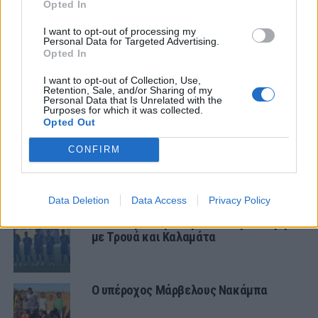
Opted In
ΤΕΛΕΥΤΑΙΑ ΝΕΑ
I want to opt-out of processing my
Personal Data for Targeted Advertising.
ΤΜΗΜΑΤΑ ΥΠΟΔΟΜΗΣ
Opted In
Ήττα για την Κ19 στην Κορυτσά-
Εξαιρετική η φιλοξενία των Αλβανών
I want to opt-out of Collection, Use,
Retention, Sale, and/or Sharing of my
Personal Data that Is Unrelated with the
Purposes for which it was collected.
ΠΑΝΑΙΤΩΛΙΚΟΣ
Opted Out
Τα δεδομένα για τηλεοπτική κάλυψη
με Τρουά και Καλαμάτα
CONFIRM
ΠΑΝΑΙΤΩΛΙΚΟΣ
Data Deletion
Data Access
Privacy Policy
Τα δεδομένα για τηλεοπτική κάλυψη
με Τρουά και Καλαμάτα
Ο υπέροχος Μάρβελους Νακάμπα