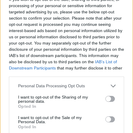
ανακοινώσεων σταμάτησε αισίως στον αριθμό
processing of your personal or sensitive information for
targeted advertising by us, please use the below opt-out
τέσσερα. Όπως ένα μικρό παιδάκι που
section to confirm your selection. Please note that after your
παραπονιέται που του έπεσε το γλειφιτζούρι
opt-out request is processed you may continue seeing
ένα πράγμα. Ο κ. Κούγιας ήρθε στο Αγρίνιο
interest-based ads based on personal information utilized by
γεμάτος έπαρση, πιστεύοντας ότι θα βρει ένα
us or personal information disclosed to third parties prior to
your opt-out. You may separately opt-out of the further
περιβάλλον που δεν βρήκε.
Έτυχε της
disclosure of your personal information by third parties on the
αντιμετώπισης και της φιλοξενίας που του
IAB’s list of downstream participants. This information may
άξιζε.
also be disclosed by us to third parties on the
IAB’s List of
Downstream Participants
that may further disclose it to other
Η παροιμία και κερατάς και δαρμένος που λέει
third parties.
ο θυμόσοφος λαός έχει πολλαπλές εφαρμογές.
Personal Data Processing Opt Outs
Σε τέτοιες περιπτώσεις ο Παναιτωλικός
οφείλει να αντιμετωπίζει όσους δεν σέβονται
I want to opt-out of the Sharing of my
personal data.
αντίστοιχα.
Μόνο μπράβο λοιπόν έχουμε να
Opted In
πούμε τόσο για την εικόνα της ομάδας όσο
I want to opt-out of the Sale of my
και για τη φιλοξενία της οποίας έτυχε η ΑΕΛ.
Personal Data.
Opted In
Είναι μεγάλη υπόθεση να έχεις ανθρώπους που