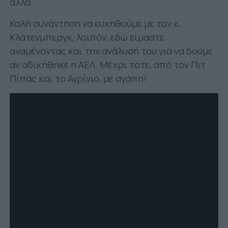
άλλα.
Καλή συνάντηση να ευχηθούμε με τον κ.
Κλάτενμπεργκ, λοιπόν, εδώ είμαστε
αναμένοντας και την ανάλυσή του για να δούμε
αν αδικήθηκε η ΑΕΛ. Μέχρι τότε, από τον Πιτ
Πίπας και το Αγρίνιο, με αγάπη!