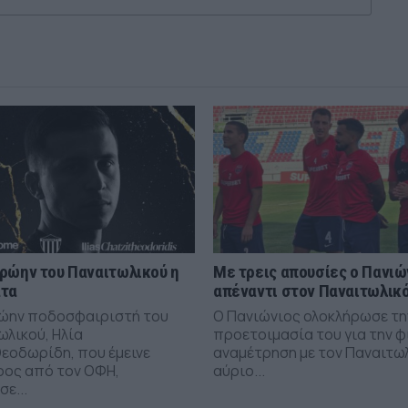
ρώην του Παναιτωλικού η
Με τρεις απουσίες ο Πανιώ
άτα
απέναντι στον Παναιτωλικ
ώην ποδοσφαιριστή του
Ο Πανιώνιος ολοκλήρωσε τη
ωλικού, Ηλία
προετοιμασία του για την φ
εοδωρίδη, που έμεινε
αναμέτρηση με τον Παναιτω
ρος από τον ΟΦΗ,
αύριο...
ε...