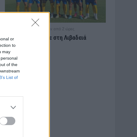
/ πριν από 2 ώρες
ΠΑΝΑΙΤΩΛΙΚΟΣ
Ήττα στο φινάλε στη Λιβαδειά
sonal or
ection to
ou may
 personal
out of the
 downstream
B’s List of