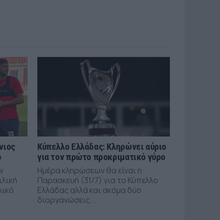
νιος
Κύπελλο Ελλάδας: Κληρώνει αύριο
ό
για τον πρώτο προκριματικό γύρο
ν
Ημέρα κληρώσεων θα είναι η
ιλική
Παρασκευή (31/7) για το Κύπελλο
λικό
Ελλάδας αλλά και ακόμα δύο
διοργανώσεις...