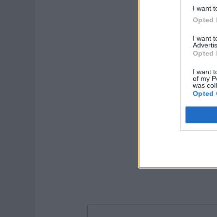
I want t
Opted 
I want 
Advertis
Opted 
I want t
of my P
was col
Opted 