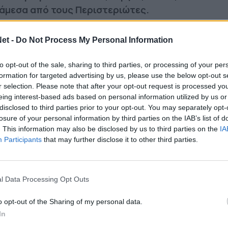
άμεσα από τους Περιστεριώτες.
et -
Do Not Process My Personal Information
λουθήστε μας στο Google
 άρθρα μας στα αποτελέσματα αναζήτησης
to opt-out of the sale, sharing to third parties, or processing of your per
formation for targeted advertising by us, please use the below opt-out s
itormosNet.gr on Google
r selection. Please note that after your opt-out request is processed y
eing interest-based ads based on personal information utilized by us or
disclosed to third parties prior to your opt-out. You may separately opt-
losure of your personal information by third parties on the IAB’s list of
α επόμενα δύο χρόνια θα φορά ο Νίκος Βεργος.
. This information may also be disclosed by us to third parties on the
IA
Participants
that may further disclose it to other third parties.
πογράφει στην ομάδα του Περιστερίου λίγες
υ από την Βόλφσμπεργκερ.
ωταγωνιστής στην παραμονή της Λαμίας (4
l Data Processing Opt Outs
α έξι μήνες στην Αυστρία, με τη φανέλα
o opt-out of the Sharing of my personal data.
τέρματα σε 60 αγώνες.
In