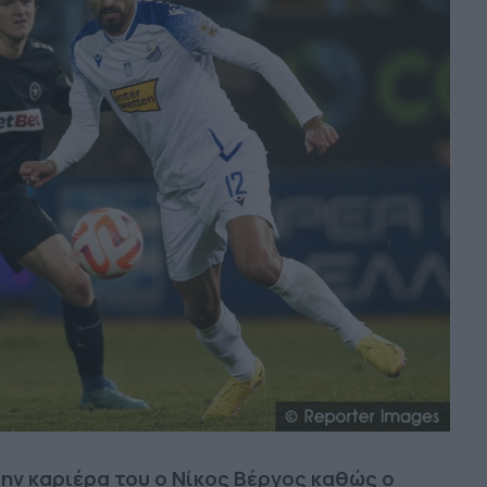
την καριέρα του ο Νίκος Βέργος καθώς ο