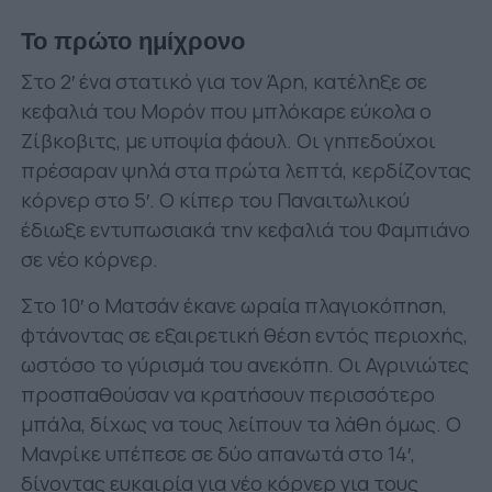
Το πρώτο ημίχρονο
Στο 2′ ένα στατικό για τον Άρη, κατέληξε σε
κεφαλιά του Μορόν που μπλόκαρε εύκολα ο
Ζίβκοβιτς, με υποψία φάουλ. Οι γηπεδούχοι
πρέσαραν ψηλά στα πρώτα λεπτά, κερδίζοντας
κόρνερ στο 5′. Ο κίπερ του Παναιτωλικού
έδιωξε εντυπωσιακά την κεφαλιά του Φαμπιάνο
σε νέο κόρνερ.
Στο 10′ ο Ματσάν έκανε ωραία πλαγιοκόπηση,
φτάνοντας σε εξαιρετική θέση εντός περιοχής,
ωστόσο το γύρισμά του ανεκόπη. Οι Αγρινιώτες
προσπαθούσαν να κρατήσουν περισσότερο
μπάλα, δίχως να τους λείπουν τα λάθη όμως. Ο
Μανρίκε υπέπεσε σε δύο απανωτά στο 14′,
δίνοντας ευκαιρία για νέο κόρνερ για τους