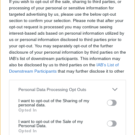
If you wish to opt-out of the sale, sharing to third parties, or
Μέχρι τελικού σφυρίγματος τίποτα δεν άλλαξε,
processing of your personal or sensitive information for
targeted advertising by us, please use the below opt-out
2-0 το σκορ.
section to confirm your selection. Please note that after your
opt-out request is processed you may continue seeing
Άρης (Χιμένεθ):
Αθανασιάδης, Τεχέρο,
interest-based ads based on personal information utilized by
Φαμπιάνο, Ρόουζ, Φαντιγκά, Μόντσου, Ράτσιτς
us or personal information disclosed to third parties prior to
(80′ Νίνγκ), Πέρεθ (70′ Ντουντού), Παναγίδης
your opt-out. You may separately opt-out of the further
(80′ Χαρούπας), Μισεχουί (46′ Γένσεν), Μορόν.
disclosure of your personal information by third parties on the
IAB’s list of downstream participants. This information may
Παναιτωλικός (Αναστασίου):
Ζίβκοβιτς,
also be disclosed by us to third parties on the
IAB’s List of
Downstream Participants
that may further disclose it to other
Μαυρίας (86′ Γκράναθ), Ουνάι Γκαρσία, Σιέλης,
third parties.
Μανρίκε, Κόγιτς, Σατσιάς (72′ Εστέμπαν),
Νικολάου (46′ Mπρέγκου), Μίχαλακ (46′
Personal Data Processing Opt Outs
Ενκολόλο), Ματσάν (86′ Σμυρλής), Άλεξιτς
I want to opt-out of the Sharing of my
personal data.
Opted In
I want to opt-out of the Sale of my
Personal Data.
Opted In