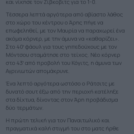
και νίκησε τον Ζίβκοβιτς για το 1-0.
Τέσσερα λεπτά αργότερα από αβίαστο λάθος
στο χώρο του κέντρου ο Άρης πήγε να
επωφεληθεί, με τον Μαυρία να παραχωρεί ένα
ακόμα κόρνερ, με την άμυνα να «καθαρίζει».
Στο 40′ φάουλ για τους γηπεδούχους με τον
Μόντσου σταμάτησε στο τείχος. Νέο κόρνερ
στο 43′ από προβολή του Κόγιτς, η άμυνα των
Αγρινιωτών απομάκρυνε.
Ένα λεπτό αργότερα ωστόσο ο Ράτσιτς με
δυνατό σουτ έξω από την περιοχή κατέληξε
στα δίχτυα, δίνοντας στον Άρη προβάδισμα
δύο τερμάτων.
Η πρώτη τελική για τον Παναιτωλικό και
πραγματικά καλή στιγμή του στο ματς ήρθε