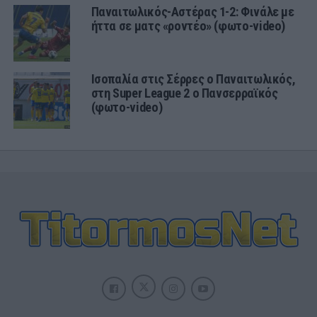
Παναιτωλικός-Αστέρας 1-2: Φινάλε με
ήττα σε ματς «ροντέο» (φωτο-video)
Ισοπαλία στις Σέρρες ο Παναιτωλικός,
στη Super League 2 ο Πανσερραϊκός
(φωτο-video)