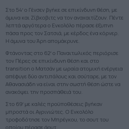
Στο 54′ ο Γένσεν βγήκε σε επικίνδυνη θέση, με
άμυνα και Ζίβκοβιτς να τον αναχαιτίζουν. Πέντε
λεπτά αργότερα ο Ενκολόλο πέρασε έξυπνη
πάσα προς τον Σατσιά, με κέρδος ένα κόρνερ.
Η άμυνα του Άρη απομάκρυνε.
Φτάνοντας στο 62′ ο Παναιτωλικός περιόρισε
τον Πέρες σε επικίνδυνη θέση και στο
transition ο Ματσάν με ωραία ατομική ενέργεια
απέφυγε δύο αντιπάλους και σούταρε, με τον
Αθανασιάδη να είναι στην σωστή θέση ώστε να
ανακόψει την προσπάθειά του.
Στο 69′ με καλές προϋποθέσεις βγήκαν
μπροστά οι Αγρινιώτες. Ο Ενκολόλο
τροφοδότησε τον Μπρέγκου, το σουτ του
οποίου πέρασε άουτ.