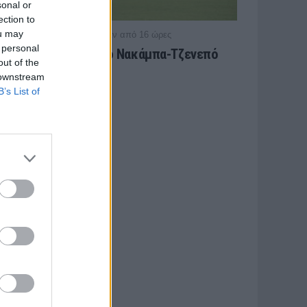
sonal or
ection to
ou may
/ πριν από 16 ώρες
ΠΑΝΑΙΤΩΛΙΚΟΣ
 personal
Πάτησαν γήπεδο Νακάμπα-Τζενεπό
out of the
(φωτο)
 downstream
B’s List of