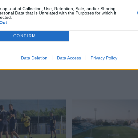
ναν το αποτέλεσμα σήμερα ξεκάθαρα.
o opt-out of Collection, Use, Retention, Sale, and/or Sharing
ersonal Data that Is Unrelated with the Purposes for which it
ο Άρης. Ήταν ένα ωραίο παιχνίδι. Είχε πολλές
lected.
Out
 ότι σίγουρα οι διαιτητικές αποφάσεις το
CONFIRM
Data Deletion
Data Access
Privacy Policy
2 COMMENTS