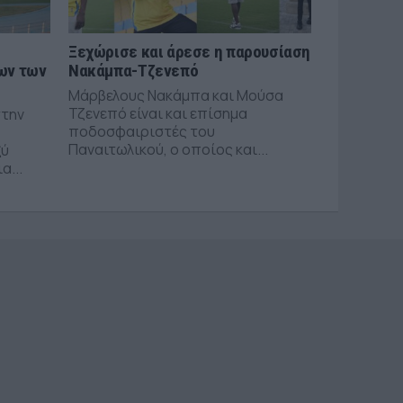
Ξεχώρισε και άρεσε η παρουσίαση
ων των
Νακάμπα-Τζενεπό
Μάρβελους Νακάμπα και Μούσα
Τζενεπό είναι και επίσημα
στην
ποδοσφαιριστές του
Παναιτωλικού, ο οποίος και...
ξύ
α...