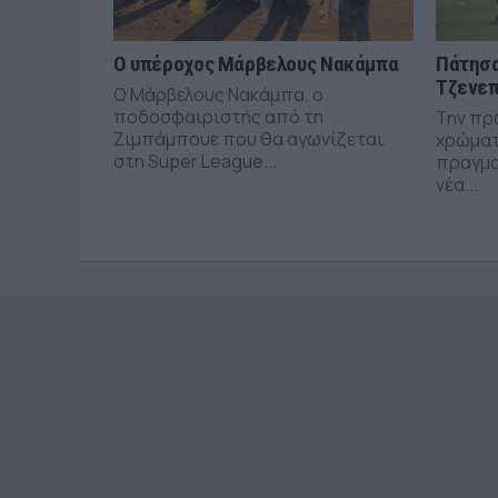
Ο υπέροχος Μάρβελους Νακάμπα
Πάτησα
Τζενεπ
Ο Μάρβελους Νακάμπα, ο
ποδοσφαιριστής από τη
Την πρ
Ζιμπάμπουε που θα αγωνίζεται
χρώματ
στη Super League...
πραγμα
νέα...