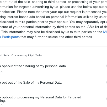
to opt-out of the sale, sharing to third parties, or processing of your per
formation for targeted advertising by us, please use the below opt-out s
λουθήστε μας στο Google
r selection. Please note that after your opt-out request is processed y
 άρθρα μας στα αποτελέσματα αναζήτησης
eing interest-based ads based on personal information utilized by us or
disclosed to third parties prior to your opt-out. You may separately opt-
itormosNet.gr on Google
losure of your personal information by third parties on the IAB’s list of
. This information may also be disclosed by us to third parties on the
IA
Participants
that may further disclose it to other third parties.
 το οποίο ήταν ισορροπημένο, ανοιχτό πολύ
l Data Processing Opt Outs
 το μέρος μας χάσαμε το κοντρόλ του
o opt-out of the Sharing of my personal data.
το ελέγξουμε. Ήταν ανοιχτό, χάσαμε και εμείς
In
.
o opt-out of the Sale of my Personal Data.
 η δουλειά μου είναι να παίζω ποδόσφαιρο,
In
ράγμα. Οι αποφάσεις για πέναλτι, τουλάχιστον
 πιστεύω πως είναι πολύ αμφιλεγόμενες.
to opt-out of processing my Personal Data for Targeted
ing.
ον. Θα μπορούσε να το δει στο VAR, κάτι τέτοιο.
In