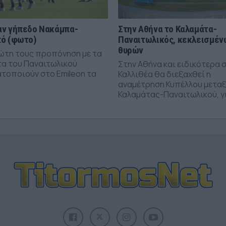
ν γήπεδο Νακάμπα-
Στην Αθήνα το Καλαμάτα-
ό (φωτο)
Παναιτωλικός, κεκλεισμέν
θυρών
ώτη τους προπόνηση με τα
α του Παναιτωλικού
Στην Αθήνα και ειδικότερα 
τοποιούν στο Emileon τα
Καλλιθέα θα διεξαχθεί η
αναμέτρηση Κυπέλλου μετα
Καλαμάτας-Παναιτωλικού, γι