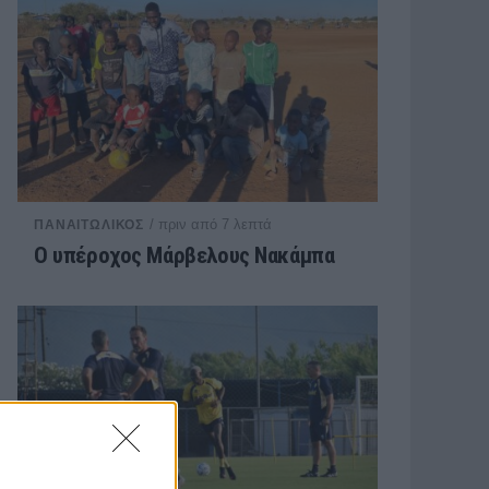
/ πριν από 7 λεπτά
ΠΑΝΑΙΤΩΛΙΚΟΣ
Ο υπέροχος Μάρβελους Νακάμπα