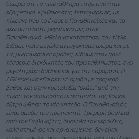
Θεωρώ ότι το πρωτάθλημα το φετινό ήταν
εξαιρετικό. Κρίθηκε στις λεπτομέρειες, με
πίκρανε που το έχασε ο Παναθηναϊκός και το
λέω αυτό διότι μεγάλωσα μες στον
Παναθηναϊκό. Ήθελα να κατακτήσει τον τίτλο.
Είδαμε πολύ μεγάλο ανταγωνισμό ακόμα και με
τις μικρομεσαίες ομάδες, είδαμε στην αρχή
τέσσερις διεκδικητές του πρωταθλήματος, ενώ
μεγάλη μάχη δόθηκε και για την παραμονή. Η
ΑΕΚ είχε μια εξαιρετική ομάδα με τρομερό
βάθος και στην κυριολεξία “σκάει” από την
πίεση τον οποιοδήποτε αντίπαλο. Της έδωσε
έξτρα ώθηση το νέο γήπεδο. Ο Παναθηναϊκός
είναι ομάδα του προπονητή. Τρομερή δουλειά
από τον Γιοβάνοβιτς, δύσκολα την κερδίζεις,
καλά στημένος και οργανωμένος, δεν είναι
τυχαίο που έφτασε τόσο μακριά, ενώ του έδωσε