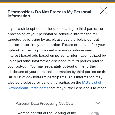
ανανέωση συμβολαίου
TitormosNet -
Do Not Process My Personal
Υπάρχουν άλλες εκκρεμότητες αυτή τη στιγμή
Information
για την ομάδα γι’ αυτό και δεν έγιναν νωρίτερα
οι συζητήσεις. Ωστόσο, στην περίπτωσή μου
If you wish to opt-out of the sale, sharing to third parties, or
processing of your personal or sensitive information for
θα έλεγα ότι υπάρχει θετικό κλίμα για
targeted advertising by us, please use the below opt-out
ανανέωση, θέλω πολύ να μείνω, νιώθω πολύ
section to confirm your selection. Please note that after your
άνετα σε αυτή την ομάδα, περνάω υπέροχα και
opt-out request is processed you may continue seeing
interest-based ads based on personal information utilized by
στην καθημερινότητά μου. Πιστεύω ότι θα
us or personal information disclosed to third parties prior to
είναι αίσιο το αποτέλεσμα της παραμονής μου,
your opt-out. You may separately opt-out of the further
θέλω να μείνω στον Παναιτωλικό.
disclosure of your personal information by third parties on the
IAB’s list of downstream participants. This information may
Η αναφορά στον Γιάννη Αναστασίου
also be disclosed by us to third parties on the
IAB’s List of
Downstream Participants
that may further disclose it to other
Όταν ήρθα στον Παναιτωλικό δεν ήμουν στο
third parties.
επιθυμητό επίπεδο, ωστόσο ο Γιάννης
Personal Data Processing Opt Outs
Αναστασίου ήταν κοντά μου και με βοήθησε.
Οφείλουμε να του αποδώσουμε την βελτίωση
I want to opt-out of the Sharing of my