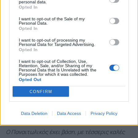
personal data.
που έδειξαν πολλοί ποδοσφαιριστές όπως η
Opted In
δική μου περίπτωση, με πίστεψε όπως και τους
I want to opt-out of the Sale of my
Βέργο, Καρέλη. Ο κόουτς δούλεψε και βοήθησε
Personal Data.
Opted In
πολύ στη βελτίωση πολλών ποδοσφαιριστών. Η
ομάδα τα προηγούμενα δύο χρόνια βρισκόταν
I want to opt-out of processing my
Personal Data for Targeted Advertising.
σε κίνδυνο, ενώ με την έλευσή του
Opted In
(Αναστασίου) αυτή τη διετία δεν κινδυνεύσαμε
I want to opt-out of Collection, Use,
καθόλου. Αν ήμασταν ακόμα πιο
Retention, Sale, and/or Sharing of my
Personal Data that Is Unrelated with the
συγκεντρωμένοι, θα μπορούσαμε να
Purposes for which it was collected.
διεκδικήσουμε ακόμα περισσότερα πράγματα
Opted Out
και ίσως με τις κατάλληλες προσθήκες.
CONFIRM
Ο Παναιτωλικός έχει βάση με έντονο
ελληνικό στοιχείο – Δυστυχώς λείπει αυτό
Data Deletion
Data Access
Privacy Policy
από τις υπόλοιπες ομάδες
Ο Παναιτωλικός έχει βάση, με τέσσερις καλές