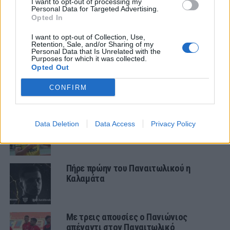
Θλίψη για τον θάνατο του παλαίμαχου
I want to opt-out of processing my
Personal Data for Targeted Advertising.
του Παναιτωλικού, Κώστα
Opted In
Καμποσιώρα
I want to opt-out of Collection, Use,
Retention, Sale, and/or Sharing of my
ΠΑΝΑΙΤΩΛΙΚΟΣ
Personal Data that Is Unrelated with the
Ήττα στο φινάλε στη Λιβαδειά
Purposes for which it was collected.
Opted Out
CONFIRM
ΕΙΔΗΣΕΙΣ
Στον ΑΠΟΕΛ ο Πέρες
Data Deletion
Data Access
Privacy Policy
Πήρε πρώην του Παναιτωλικού η
Καλαμάτα
Με τρεις απουσίες ο Πανιώνιος
απέναντι στον Παναιτωλικό