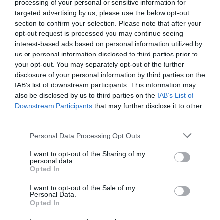
processing of your personal or sensitive information for
υπολογίζονται οι Ρόμανιτς και Τόσιτς.
targeted advertising by us, please use the below opt-out
section to confirm your selection. Please note that after your
Αναλυτικά η αποστολή
:
opt-out request is processed you may continue seeing
interest-based ads based on personal information utilized by
Γκαραβέλης, Κοσέλεφ, Νικοπολίδης,
us or personal information disclosed to third parties prior to
Σαραμαντάς, Τζανετόπουλος, Τζανδάρης,
your opt-out. You may separately opt-out of the further
disclosure of your personal information by third parties on the
Μαρτίνεθ, Κορνέζος, Παπαδόπουλος, Αμπαντά,
IAB’s list of downstream participants. This information may
Νούνιες, Σλίβκα, Σιμόν, Μπεχαράνο, Τσιλούλης,
also be disclosed by us to third parties on the
IAB’s List of
Στάνκο, Ασκόφσκι, Βασιλαντωνόπουλος,
Downstream Participants
that may further disclose it to other
third parties.
Καραμάνος, Βέργος, Τσούκαλος και Μεντίνα.
Personal Data Processing Opt Outs
I want to opt-out of the Sharing of my
personal data.
2 COMMENTS
Opted In
I want to opt-out of the Sale of my
ΤΕΛΕΥΤΑΙΑ ΝΕΑ
Personal Data.
Opted In
ΠΑΝΑΙΤΩΛΙΚΟΣ