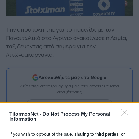
Την αποστολή της για το παιχνίδι με τον
Παναιτωλικό στο Αγρίνιο ανακοίνωσε η Λαμία,
ταξιδεύοντας από σήμερα για την
Αιτωλοακαρνανία.
Ακολουθήστε μας στο Google
Δείτε περισσότερα άρθρα μας στα αποτελέσματα
αναζήτησης
Add TitormosNet.gr on Google
TitormosNet -
Do Not Process My Personal
Information
Εκτός έμειναν ο Σαράνοφ, ο Αντέτζο, ο
If you wish to opt-out of the sale, sharing to third parties, or
Μανούσος και ο Ντε Βινσέντι. Μαζί τους δεν