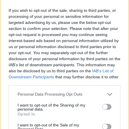
καταστρώνει τα πλάνα του.
If you wish to opt-out of the sale, sharing to third parties, or
Ο Τζόναθαν Μόρσεϊ ακολουθεί ατομικό
processing of your personal or sensitive information for
πρόγραμμα ενώ εκτός δράσης είναι φυσικά οι
targeted advertising by us, please use the below opt-out
μακροχρόνια απόντες Μπακάκης και
section to confirm your selection. Please note that after your
opt-out request is processed you may continue seeing
Ντουάρτε.
interest-based ads based on personal information utilized by
us or personal information disclosed to third parties prior to
Σε φουλ ρυθμούς προπονείται ο αρχηγός
your opt-out. You may separately opt-out of the further
Χόρχε Ντίαζ. Ρυθμούς ανεβάζει σταδιακά και ο
disclosure of your personal information by third parties on the
Αλέξανδρος Μαλής, που απουσίασε και από το
IAB’s list of downstream participants. This information may
also be disclosed by us to third parties on the
IAB’s List of
τελευταίο φιλικό με τον Αστέρα.
Downstream Participants
that may further disclose it to other
third parties.
Από εκεί και πέρα εκτός έμεινε και ο Ίβαν
Βαρόνε λόγω ενοχλήσεων που αντιμετωπίζει
Personal Data Processing Opt Outs
στο πόδι.
I want to opt-out of the Sharing of my
personal data.
Opted In
1 COMMENT
I want to opt-out of the Sale of my
Personal Data.