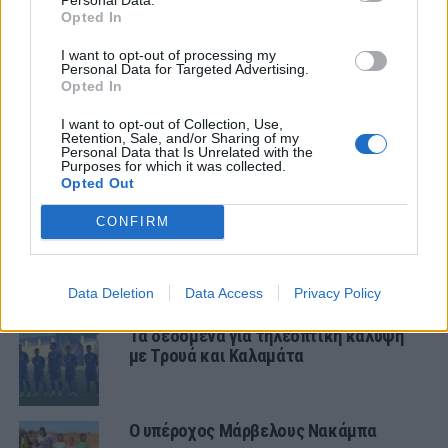
Opted In
ΤΕΛΕΥΤΑΙΑ ΝΕΑ
I want to opt-out of processing my
Personal Data for Targeted Advertising.
Opted In
ΤΜΗΜΑΤΑ ΥΠΟΔΟΜΗΣ
Ήττα για την Κ19 στην Κορυτσά-
I want to opt-out of Collection, Use,
Εξαιρετική η φιλοξενία των Αλβανών
Retention, Sale, and/or Sharing of my
Personal Data that Is Unrelated with the
Purposes for which it was collected.
Opted Out
ΠΑΝΑΙΤΩΛΙΚΟΣ
Τα δεδομένα για τηλεοπτική κάλυψη
CONFIRM
με Τρουά και Καλαμάτα
ΠΑΝΑΙΤΩΛΙΚΟΣ
Data Deletion
Data Access
Privacy Policy
Τα δεδομένα για τηλεοπτική κάλυψη
με Τρουά και Καλαμάτα
Ο υπέροχος Μάρβελους Νακάμπα