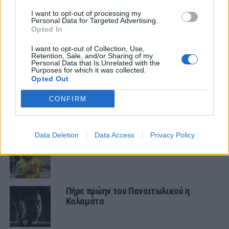
I want to opt-out of processing my
ΕΡΑΣΙΤΕΧΝΗΣ
Personal Data for Targeted Advertising.
Πόλο: Στον Παναιτωλικό ο Δημήτρης
Opted In
Μιτελούδης!
I want to opt-out of Collection, Use,
Retention, Sale, and/or Sharing of my
Personal Data that Is Unrelated with the
ΠΑΝΑΙΤΩΛΙΚΟΣ
Purposes for which it was collected.
Τέταρτο φιλικό τεστ με Λεβαδειακό
Opted Out
CONFIRM
ΕΙΔΗΣΕΙΣ
Data Deletion
Data Access
Privacy Policy
Στον ΑΠΟΕΛ ο Πέρες
Πήρε πρώην του Παναιτωλικού η
Καλαμάτα