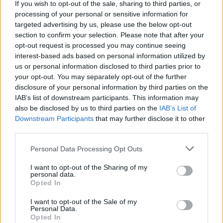
If you wish to opt-out of the sale, sharing to third parties, or
έκαναν με αυτήν την ομάδα το καλοκαίρι» και
processing of your personal or sensitive information for
με τον θόρυβο που υπήρχε στο γήπεδο, αλλά
targeted advertising by us, please use the below opt-out
και την ένταση ο μεταφραστής άκουσε λάθος
section to confirm your selection. Please note that after your
opt-out request is processed you may continue seeing
και φάνηκε ότι ο Χιμένεθ έριξε… σπόντα για
interest-based ads based on personal information utilized by
τον Ουζουνίδη.
us or personal information disclosed to third parties prior to
your opt-out. You may separately opt-out of the further
Οι Θεσσαλονικείς τονίζουν ότι πρόκειται περί
disclosure of your personal information by third parties on the
λάθους και ουδέποτε ο Μανόλο Χιμένεθ
IAB’s list of downstream participants. This information may
αναφέρθηκε αρνητικά για τον Μαρίνο
also be disclosed by us to third parties on the
IAB’s List of
Downstream Participants
that may further disclose it to other
Ουζουνίδη.
third parties.
Πηγή:
monobala.gr
Personal Data Processing Opt Outs
I want to opt-out of the Sharing of my
personal data.
Opted In
ΣΧΟΛΙΑΣΤΕ
I want to opt-out of the Sale of my
Personal Data.
ΤΕΛΕΥΤΑΙΑ ΝΕΑ
Opted In