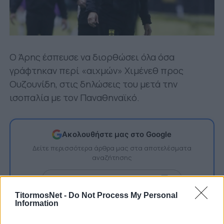
Ο Άρης έσπευσε να διορθώσει όλα όσα
γράφτηκαν περί «αιχμών» Χιμένεθ προς
Ουζουνίδη, στις δηλώσεις του μετά την
ισοπαλία με τον Παναθηναϊκό.
Ακολουθήστε μας στο Google
Δείτε περισσότερα άρθρα μας στα αποτελέσματα
αναζήτησης
Add TitormosNet.gr on Google
TitormosNet -
Do Not Process My Personal
Information
Συγκεκριμένα ο έμπειρος τεχνικός είπε «τι