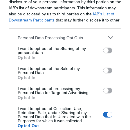
disclosure of your personal information by third parties on the
Γύρο της Stoiximan Super League και στο
IAB’s list of downstream participants. This information may
Αγρίνιο επικράτησε με 2-0 ο Παναιτωλικός.
also be disclosed by us to third parties on the
IAB’s List of
Downstream Participants
that may further disclose it to other
third parties.
Personal Data Processing Opt Outs
I want to opt-out of the Sharing of my
personal data.
Opted In
I want to opt-out of the Sale of my
Personal Data.
Opted In
I want to opt-out of processing my
Personal Data for Targeted Advertising.
Ο Ατρόμητος έχει δύο νίκες στα τελευταία
Opted In
επτά παιχνίδια με τον Παναιτωλικό, αλλά και οι
I want to opt-out of Collection, Use,
δύο είναι εκτός έδρας και η τελευταία του στο
Retention, Sale, and/or Sharing of my
Personal Data that Is Unrelated with the
Περιστέρι είναι στις 26 Οκτωβρίου 2020 με 2-
Purposes for which it was collected.
Opted Out
0.