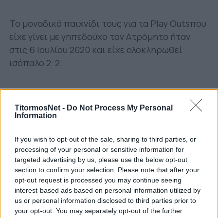
Το μοναδικό παιχνίδι τους για τα Play Οutsπου
είχε γίνει με γηπεδούχο τον Ατρόμητο ήταν
στις 6 Ιουλίου 2020 και είχε ολοκληρωθεί
ισόπαλο 2-2.
TitormosNet -
Do Not Process My Personal
Information
If you wish to opt-out of the sale, sharing to third parties, or
processing of your personal or sensitive information for
targeted advertising by us, please use the below opt-out
section to confirm your selection. Please note that after your
opt-out request is processed you may continue seeing
interest-based ads based on personal information utilized by
Στην κανονική περίοδο του πρωταθλήματος
us or personal information disclosed to third parties prior to
your opt-out. You may separately opt-out of the further
υπήρξε ισοπαλία με 1-1 στο Περιστέρι στον Α’