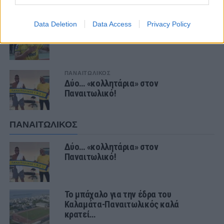
ΤΕΛΕΥΤΑΙΑ ΝΕΑ
Data Deletion
Data Access
Privacy Policy
ΕΙΔΗΣΕΙΣ
Στον ΑΠΟΕΛ ο Πέρες
ΠΑΝΑΙΤΩΛΙΚΟΣ
Δύο… «κολλητάρια» στον
Παναιτωλικό!
ΠΑΝΑΙΤΩΛΙΚΟΣ
Δύο… «κολλητάρια» στον
Παναιτωλικό!
Το μπάχαλο για την έδρα του
Καλαμάτα-Παναιτωλικός καλά
κρατεί…