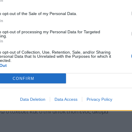
In
o opt-out of the Sale of my Personal Data.
In
to opt-out of processing my Personal Data for Targeted
ing.
In
o opt-out of Collection, Use, Retention, Sale, and/or Sharing
ersonal Data that Is Unrelated with the Purposes for which it
lected.
Out
CONFIRM
η δεύτερη μεταγραφή μέσα σε λίγες ώρες, με τον
Data Deletion
Data Access
Privacy Policy
οντά σε μία ακόμα περίπτωση μεσοεπιθετικού
ώ στοχεύει και στην απόκτηση ενός ακόμα