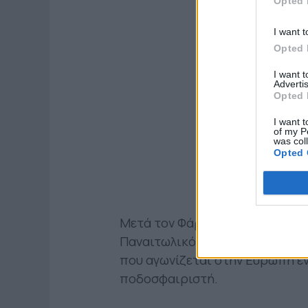
Opted 
I want t
Opted 
I want 
Advertis
Opted 
I want t
of my P
was col
Opted 
Μετά τον Φάρλεϊ Ρόσα θα είναι 
Παναιτωλικό ωστόσο να είναι κ
που αγωνίζεται στην Ευρώπη εν
ποδοσφαιριστή.