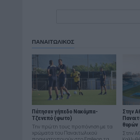
ΠΑΝΑΙΤΩΛΙΚΟΣ
Πάτησαν γήπεδο Νακάμπα-
Στην Α
Τζενεπό (φωτο)
Παναιτ
θυρών
Την πρώτη τους προπόνηση με τα
χρώματα του Παναιτωλικού
Στην Α
πραγματοποιούν στο Emileon τα
Καλλιθέ