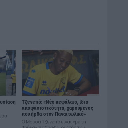
ουσίαση
Τζενεπό: «Νέο κεφάλαιο, ίδια
αποφασιστικότητα, χαρούμενος
που ήρθα στον Παναιτωλικό»
ύσα
Ο Μούσα Τζενεπό είναι «με τη
βούλα» ποδοσφαιριστής του