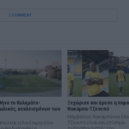
1 COMMENT
θήνα το Καλαμάτα-
Ξεχώρισε και άρεσε η παρ
ωλικός, κεκλεισμένων των
Νακάμπα-Τζενεπό
Μάρβελους Νακάμπα και Μο
Τζενεπό είναι και επίσημα
θήνα και ειδικότερα στην
ποδοσφαιριστές του
α θα διεξαχθεί η