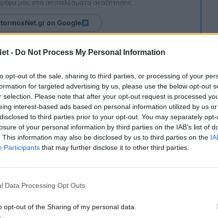
 άρθρα μας στα αποτελέσματα αναζήτησης
itormosNet.gr on Google
et -
Do Not Process My Personal Information
διαβάσατε νωρίτερα σήμερα στο
TitormosNet.gr
,
τες με μεταγραφή.
to opt-out of the sale, sharing to third parties, or processing of your per
formation for targeted advertising by us, please use the below opt-out s
 ως ώρας γνωστά ο Παναιτωλικός θα καταβάλλει
r selection. Please note that after your opt-out request is processed y
eing interest-based ads based on personal information utilized by us or
% των δικαιωμάτων του ποδοσφαιριστή.
disclosed to third parties prior to your opt-out. You may separately opt-
losure of your personal information by third parties on the IAB’s list of
αύριο στην πατρίδα μας για την ολοκλήρωση
. This information may also be disclosed by us to third parties on the
IA
Participants
that may further disclose it to other third parties.
l Data Processing Opt Outs
o opt-out of the Sharing of my personal data.