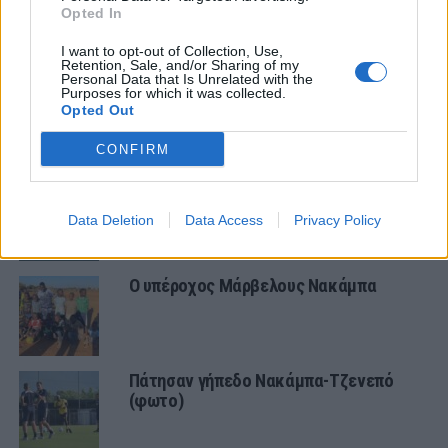
Opted In
ΕΙΔΗΣΕΙΣ
I want to opt-out of Collection, Use,
Αλλάζει όνομα ο Βόλος
Retention, Sale, and/or Sharing of my
Personal Data that Is Unrelated with the
Purposes for which it was collected.
Opted Out
ΠΑΝΑΙΤΩΛΙΚΟΣ
CONFIRM
Τα δεδομένα για τηλεοπτική κάλυψη
με Τρουά και Καλαμάτα
Data Deletion
Data Access
Privacy Policy
Ο υπέροχος Μάρβελους Νακάμπα
Πάτησαν γήπεδο Νακάμπα-Τζενεπό
(φωτο)