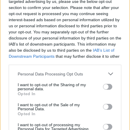
πολύ υψηλό ρυθμό και ένταση.
targeted advertising by us, please use the below opt-out
section to confirm your selection. Please note that after your
Αυτό δεν σημαίνει ωστόσο ότι σήμερα θα…
opt-out request is processed you may continue seeing
interest-based ads based on personal information utilized by
ξεκουραστεί. Η ομάδα βρίσκεται στο Αγρίνιο
us or personal information disclosed to third parties prior to
από την περασμένη νύχτα κιόλας.
your opt-out. You may separately opt-out of the further
disclosure of your personal information by third parties on the
Το απόγευμα οι εγκαταστάσεις του Emileon
IAB’s list of downstream participants. This information may
περιμένουν τους ποδοσφαιριστές για
also be disclosed by us to third parties on the
IAB’s List of
Downstream Participants
that may further disclose it to other
προπόνηση.
third parties.
Personal Data Processing Opt Outs
ΣΧΟΛΙΑΣΤΕ
I want to opt-out of the Sharing of my
personal data.
Opted In
ΤΕΛΕΥΤΑΙΑ ΝΕΑ
I want to opt-out of the Sale of my
Personal Data.
Opted In
ΠΑΝΑΙΤΩΛΙΚΟΣ
Τα δεδομένα για τηλεοπτική κάλυψη
με Τρουά και Καλαμάτα
I want to opt-out of processing my
Personal Data for Targeted Advertising.