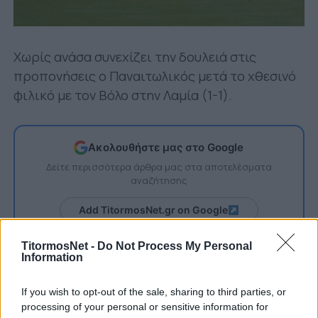
Χωρίς ανάσα συνεχίζει την δουλειά στις
προπονήσεις ο Παναιτωλικός μετά το χθεσινό
φιλικό με τον Βόλο στην Λαμία (1-1).
Ακολουθήστε μας στο Google
Δείτε περισσότερα άρθρα μας στα αποτελέσματα
αναζήτησης
Add TitormosNet.gr on Google
TitormosNet -
Do Not Process My Personal
Information
Η ομάδα του Γκάμπι Σούρερ παρουσίασε πολύ
καλό πρόσωπο, έδειξε αρκετά καλά στοιχεία
If you wish to opt-out of the sale, sharing to third parties, or
στο γήπεδο και «έπαιξε» για αρκετή ώρα σε
processing of your personal or sensitive information for