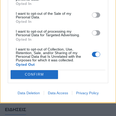
18:00), στο πλαίσιο της 4ης Αγωνιστικής της
Opted In
Super League.
I want to opt-out of the Sale of my
Personal Data.
Opted In
ΣΧΟΛΙΑΣΤΕ
I want to opt-out of processing my
Personal Data for Targeted Advertising.
Opted In
ΤΕΛΕΥΤΑΙΑ ΝΕΑ
I want to opt-out of Collection, Use,
Retention, Sale, and/or Sharing of my
Personal Data that Is Unrelated with the
ΠΑΝΑΙΤΩΛΙΚΟΣ
Purposes for which it was collected.
Θλίψη για τον θάνατο του παλαίμαχου
Opted Out
του Παναιτωλικού, Κώστα
Καμποσιώρα
CONFIRM
ΠΑΝΑΙΤΩΛΙΚΟΣ
Ήττα στο φινάλε στη Λιβαδειά
Data Deletion
Data Access
Privacy Policy
ΕΙΔΗΣΕΙΣ