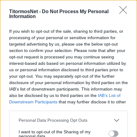
Εκτός έμειναν οι τραυματίες Άλβαρο, Γένσεν,
Καντέβερε, Μάικιτς, Πέρεθ, Αλφαρέλα, Δώνης.
TitormosNet -
Do Not Process My Personal
Information
Στην αποστολή συμμετέχουν:
If you wish to opt-out of the sale, sharing to third parties, or
Αθανασιάδης, Διούδης, Καράι, Τεχέρο,
processing of your personal or sensitive information for
Φαντιγκά, Μεντίλ, Φρίντεκ, Λέισμαν,
targeted advertising by us, please use the below opt-out
Σούντμπεργκ, Ρόουζ, Ράτσιτς, Μόντσου,
section to confirm your selection. Please note that after your
opt-out request is processed you may continue seeing
Μορουτάν, Μαμαντού Γκνίνγκ, Ντιαντί, Μιζεουΐ,
interest-based ads based on personal information utilized by
Ντουντού, Σίστο, Μορόν, Γιαννιώτας,
us or personal information disclosed to third parties prior to
Γαλανόπουλος, Παναγίδης, Βοριαζίδης,
your opt-out. You may separately opt-out of the further
disclosure of your personal information by third parties on the
Χαρούπας.
IAB’s list of downstream participants. This information may
also be disclosed by us to third parties on the
IAB’s List of
Η αποστολή της ομάδας της Θεσσαλονίκης
Downstream Participants
that may further disclose it to other
μετά τη λήξη της αυριανής αναμέτρησης
third parties.
αναμέτρησης θα παραμείνει στο Αγρίνιο ενόψει
του αγώνα του ερχόμενου Σαββάτου με την
Personal Data Processing Opt Outs
Κηφισιά στο γήπεδο του Παναιτωλικού (20/09,
I want to opt-out of the Sharing of my
personal data.