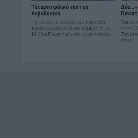
Τέταρτο φιλικό τεστ με
Δύο… «
Λεβαδειακό
Παναιτ
Το τέταρτο φιλικό του παιχνίδι
Νακάμπ
προετοιμασίας δίνει σήμερα στις
στην Ε
18:00 ο Παναιτωλικός με αντίπαλο...
Παναιτω
όπως...