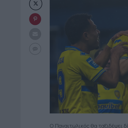
Ο Παναιτωλικός θα ταξιδέψει δί