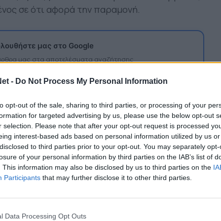
ένος σε ότι αφορά την παραμονή.
λουθήστε μας στο Google
 άρθρα μας στα αποτελέσματα αναζήτησης
itormosNet.gr on Google
et -
Do Not Process My Personal Information
to opt-out of the sale, sharing to third parties, or processing of your per
formation for targeted advertising by us, please use the below opt-out s
άννης Αναστασίου θα στερηθεί τις υπηρεσίες του
r selection. Please note that after your opt-out request is processed y
λήρωσε κάρτες.
eing interest-based ads based on personal information utilized by us or
disclosed to third parties prior to your opt-out. You may separately opt-
ριών ωστόσο θα έχει και ο Πανσερραϊκός.
losure of your personal information by third parties on the IAB’s list of
δεν θα είναι διαθέσιμοι για τους Σερραίους, που
. This information may also be disclosed by us to third parties on the
IA
Participants
that may further disclose it to other third parties.
συνεχίσουν να ελπίζουν.
l Data Processing Opt Outs