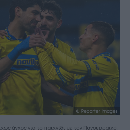
χως άγχος για το παιχνίδι με τον Πανσερραϊκό,