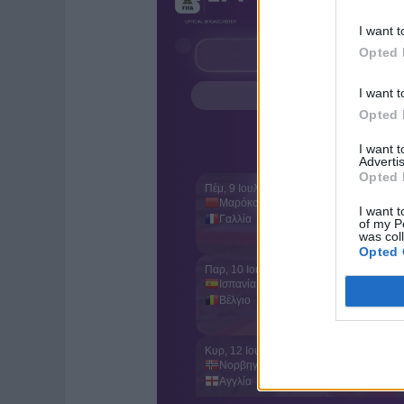
I want t
Opted 
I want t
Opted 
I want 
Advertis
Opted 
I want t
of my P
was col
Opted 