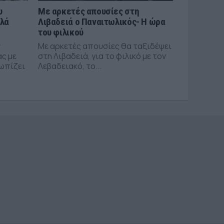
υ
Με αρκετές απουσίες στη
αλά
Λιβαδειά ο Παναιτωλικός- Η ώρα
του φιλικού
ν
Με αρκετές απουσίες θα ταξιδέψει
ας με
στη Λιβαδειά, για το φιλικό με τον
τωπίζει
Λεβαδειακό, το...