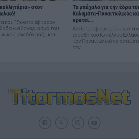
κολλητάρια» στον
Το μπάχαλο για την έδρα το
ωλικό!
Καλαμάτα-Παναιτωλικός κ
κρατεί…
α και Τζενεπό έφτασαν
λλάδα για λογαριασμό του
Αντίστροφα μετράμε για τη
λικού, σχεδόν μαζί, και
έναρξη του Κυπέλλου Ελλάδ
τον Παναιτωλικό να αντιμε
την...