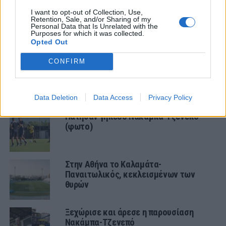
Φιλικό στην Κορυτσά η Κ19
I want to opt-out of Collection, Use,
Retention, Sale, and/or Sharing of my
Personal Data that Is Unrelated with the
Purposes for which it was collected.
Opted Out
ΠΑΝΑΙΤΩΛΙΚΟΣ
CONFIRM
Ο υπέροχος Μάρβελους Νακάμπα
Data Deletion
Data Access
Privacy Policy
Πάτησαν γήπεδο Νακάμπα-Τζενεπό
(φωτο)
Στην Αθήνα το Καλαμάτα-
Παναιτωλικός, κεκλεισμένων των
θυρών
Ξεχώρισε και άρεσε η παρουσίαση
Νακάμπα-Τζενεπό