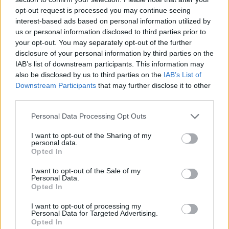
Είναι γεννημένος το 1994 στο Αλιβέρι της
opt-out request is processed you may continue seeing
Εύβοιας. Έχει αγωνιστεί σε Παναθηναϊκό,
interest-based ads based on personal information utilized by
Σλόβαν Μπρατισλάβας και Βοϊβοντίνα. Ο
us or personal information disclosed to third parties prior to
your opt-out. You may separately opt-out of the further
Χουχούμης την περασμένη σεζόν αγωνιζόταν
disclosure of your personal information by third parties on the
στον Απόλλωνα Σμύρνης καταγράφοντας 25
IAB’s list of downstream participants. This information may
συμμετοχές.
also be disclosed by us to third parties on the
IAB’s List of
Downstream Participants
that may further disclose it to other
third parties.
Personal Data Processing Opt Outs
1 COMMENT
I want to opt-out of the Sharing of my
personal data.
ΤΕΛΕΥΤΑΙΑ ΝΕΑ
Opted In
I want to opt-out of the Sale of my
ΕΙΔΗΣΕΙΣ
Personal Data.
Αλλάζει όνομα ο Βόλος
Opted In
I want to opt-out of processing my
Personal Data for Targeted Advertising.
Opted In
ΤΜΗΜΑΤΑ ΥΠΟΔΟΜΗΣ