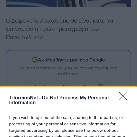
Ο Διαμαντής Χουχούμης θα είναι κατά τα
φαινόμενα η πρώτη μεταγραφή του
Παναιτωλικού.
Ακολουθήστε μας στο Google
Δείτε περισσότερα άρθρα μας στα αποτελέσματα
αναζήτησης
Add TitormosNet.gr on Google
TitormosNet -
Do Not Process My Personal
Information
Όπως έγινε γνωστό οι δύο πλευρές βρίσκονται
If you wish to opt-out of the sale, sharing to third parties, or
σε προχωρημένες επαφές με τον Παναιτωλικό
processing of your personal or sensitive information for
να προτείνει στον παίκτη διετές συμβόλαιο.
targeted advertising by us, please use the below opt-out
section to confirm your selection. Please note that after your