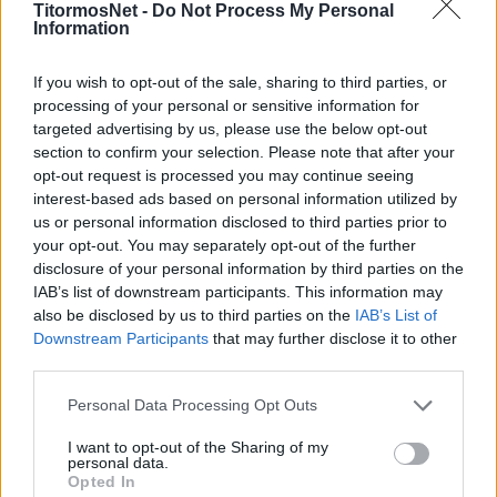
Παναγρινιακού αναφέρει:
TitormosNet -
Do Not Process My Personal
Information
«Η ομάδα μας ανακοινώνει την απόκτηση του
If you wish to opt-out of the sale, sharing to third parties, or
Δημήτρη Λαμπρίδη με τη μορφή δανεισμού από
processing of your personal or sensitive information for
τον Παναιτωλικό.
targeted advertising by us, please use the below opt-out
section to confirm your selection. Please note that after your
Ο Δημήτρης Λαμπρίδης γεννήθηκε στις 22
opt-out request is processed you may continue seeing
Δεκεμβρίου του 2001, αγωνίζεται στη θέση του
interest-based ads based on personal information utilized by
αμυντικού χαφ και από πέρσι ανήκει στο
us or personal information disclosed to third parties prior to
your opt-out. You may separately opt-out of the further
ρόστερ του Παναιτωλικού και συγκεκριμένα
disclosure of your personal information by third parties on the
στην ομάδα Κ19 του Συλλόγου.
IAB’s list of downstream participants. This information may
also be disclosed by us to third parties on the
IAB’s List of
Ευχαριστούμε θερμά την ΠΑΕ Παναιτωλικός για
Downstream Participants
that may further disclose it to other
την παραχώρηση του ποδοσφαιριστή και για
third parties.
τη συνολική συνεργασία.
Personal Data Processing Opt Outs
Ευχόμαστε στο Δημήτρη υγεία και επιτυχίες με
I want to opt-out of the Sharing of my
personal data.
τα χρώματα της ομάδας μας».
Opted In