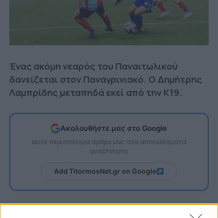
Ένας ακόμη νεαρός του Παναιτωλικού
δανείζεται στον Παναγρινιακό. Ο Δημήτρης
Λαμπρίδης μεταπηδά εκεί από την Κ19.
Ακολουθήστε μας στο Google
Δείτε περισσότερα άρθρα μας στα αποτελέσματα
αναζήτησης
Add TitormosNet.gr on Google
Η σχετική ανακοίνωση από την ομάδα του