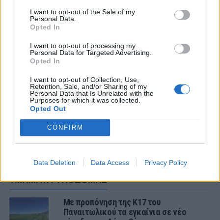
I want to opt-out of the Sale of my
Personal Data.
Opted In
ΣΧΟΛΙΑΣΤΕ
I want to opt-out of processing my
Personal Data for Targeted Advertising.
ΤΕΛΕΥΤΑΙΑ ΝΕΑ
Opted In
I want to opt-out of Collection, Use,
ΠΑΝΑΙΤΩΛΙΚΟΣ
Retention, Sale, and/or Sharing of my
Θλίψη για τον θάνατο του παλαίμαχου
Personal Data that Is Unrelated with the
του Παναιτωλικού, Κώστα
Purposes for which it was collected.
Opted Out
Καμποσιώρα
CONFIRM
ΠΑΝΑΙΤΩΛΙΚΟΣ
Ήττα στο φινάλε στη Λιβαδειά
Data Deletion
Data Access
Privacy Policy
ΤΜΗΜΑΤΑ ΥΠΟΔΟΜΗΣ
Με προπόνηση της Κ17 του
Παναιτωλικού τα εγκαίνια σε νέο