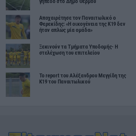
γήπεδο στο Δήμο Θέρμου
Αποχαιρέτησε τον Παναιτωλικό ο
Φερεκίδης: «Η οικογένεια της Κ19 δεν
ήταν απλώς μία ομάδα»
Ξεκινούν τα Τμήματα Υποδομής- Η
στελέχωση του επιτελείου
Το report του Αλέξανδρου Μεγγίδη της
Κ19 του Παναιτωλικού