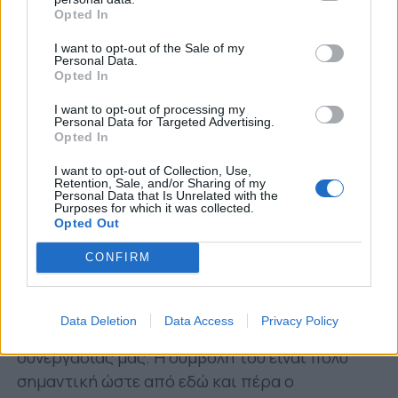
Opted In
υδατοσφαίρισης και στην πρώτη του
αγωνιστική επιτυχία. Κάτω από δύσκολες
I want to opt-out of the Sale of my
Personal Data.
συνθήκες, με πολλές δικές του προσπάθειες
Opted In
και θυσίες κατόρθωνε να διαχειρίζεται
I want to opt-out of processing my
καθημερινά λειτουργικά ζητήματα, βρίσκοντας
Personal Data for Targeted Advertising.
λύσεις για τις προπονήσεις της ομάδας σε
Opted In
κολυμβητήρια της Αθήνας, ενίοτε και μόνος
I want to opt-out of Collection, Use,
του. Τίμησε τα χρώματα του Παναιτωλικού και
Retention, Sale, and/or Sharing of my
Personal Data that Is Unrelated with the
την θέση που ανέλαβε στο ακέραιο.
Purposes for which it was collected.
Opted Out
Ο General Manager της ομάδας Χρήστος
CONFIRM
Μπετχαβάς από μεριάς του εκφράζει τις
ευχαριστίες του προς τον Ηλία Κατόπη:
Data Deletion
Data Access
Privacy Policy
«Πίστεψα σε αυτόν από την πρώτη στιγμή της
συνεργασίας μας. Η συμβολή του είναι πολύ
σημαντική ώστε από εδώ και πέρα ο