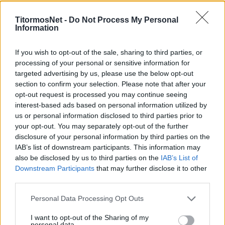
της ομάδας υδατοσφαίρισης Ηλία Κατόπη.
TitormosNet -
Do Not Process My Personal
Information
Λόγω επαγγελματικών και οικογενειακών
υποχρεώσεων αποφασίστηκε, με αμοιβαία
If you wish to opt-out of the sale, sharing to third parties, or
κατανόηση, ο όμορφος «κύκλος» που «άνοιξε»
processing of your personal or sensitive information for
την περασμένη χρονιά, να ολοκληρωθεί εδώ,
targeted advertising by us, please use the below opt-out
αμέσως μετά την επίτευξη της ανόδου στην
section to confirm your selection. Please note that after your
opt-out request is processed you may continue seeing
Water Polo League 2. Επιτυχία για την οποία ο
interest-based ads based on personal information utilized by
Ηλίας Κατόπης συνέβαλε τα μέγιστα.
us or personal information disclosed to third parties prior to
your opt-out. You may separately opt-out of the further
Η συνεργασία αυτή ολοκληρώνεται, ωστόσο η
disclosure of your personal information by third parties on the
πόρτα του Παναιτωλικού παραμένει ανοιχτή
IAB’s list of downstream participants. This information may
also be disclosed by us to third parties on the
IAB’s List of
για αυτόν.
Downstream Participants
that may further disclose it to other
third parties.
Η διοίκηση του Παναιτωλικού Γ.Φ.Σ. εκφράζει
τις ειλικρινείς ευχαριστίες της για τον
Personal Data Processing Opt Outs
επαγγελματισμό του και την μεγάλη συμβολή
I want to opt-out of the Sharing of my
του στην εκκίνηση του τμήματος
personal data.