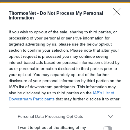
και ένα κακό αποτέλεσμα. Το αποδεχόμαστε»,
είπε αρχικά.
TitormosNet -
Do Not Process My Personal
Information
Και συνέχισε:
If you wish to opt-out of the sale, sharing to third parties, or
«Δεν έχω ψάξει για δικαιολογίες, αλλά είχαμε
processing of your personal or sensitive information for
πολλά προβλήματα απουσιών στα Play Outs.
targeted advertising by us, please use the below opt-out
section to confirm your selection. Please note that after your
Έχω πει ξανά. όμως, ότι η ιστορία γράφεται
opt-out request is processed you may continue seeing
από τους παρόντες και όχι από τους απόντες.
interest-based ads based on personal information utilized by
Και η ιστορία γράφεται με χρυσά ή μαύρα
us or personal information disclosed to third parties prior to
γράμματα. Είμαστε υποχρεωμένοι να γράψουμε
your opt-out. You may separately opt-out of the further
disclosure of your personal information by third parties on the
με χρυσά γράμματα την ιστορία του
IAB’s list of downstream participants. This information may
Παναιτωλικού. Πρώτα θα ηρεμήσουμε και θα
also be disclosed by us to third parties on the
IAB’s List of
συγκεντρωθούμε στα μπαράζ».
Downstream Participants
that may further disclose it to other
third parties.
Personal Data Processing Opt Outs
I want to opt-out of the Sharing of my