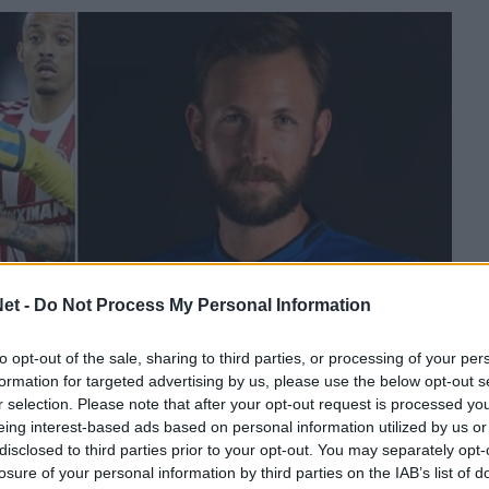
et -
Do Not Process My Personal Information
to opt-out of the sale, sharing to third parties, or processing of your per
formation for targeted advertising by us, please use the below opt-out s
r selection. Please note that after your opt-out request is processed y
eing interest-based ads based on personal information utilized by us or
ίες ώρες η οικογένεια του Παναιτωλικού.
disclosed to third parties prior to your opt-out. You may separately opt-
νε ο ποδοσφαιριστής της ομάδας μας, Αμπιόλα
losure of your personal information by third parties on the IAB’s list of