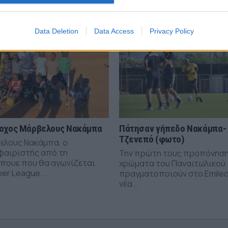
Data Deletion
Data Access
Privacy Policy
οχος Μάρβελους Νακάμπα
Πάτησαν γήπεδο Νακάμπα-
Τζενεπό (φωτο)
ελους Νακάμπα, ο
αιριστής από τη
Την πρώτη τους προπόνηση
πουε που θα αγωνίζεται
χρώματα του Παναιτωλικού
er League...
πραγματοποιούν στο Emileo
νέα...