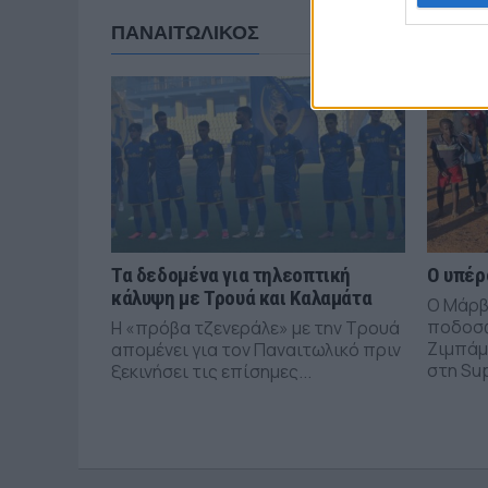
ΠΑΝΑΙΤΩΛΙΚΟΣ
Τα δεδομένα για τηλεοπτική
Ο υπέρ
κάλυψη με Τρουά και Καλαμάτα
Ο Μάρβ
ποδοσφ
Η «πρόβα τζενεράλε» με την Τρουά
Ζιμπάμ
απομένει για τον Παναιτωλικό πριν
στη Sup
ξεκινήσει τις επίσημες...