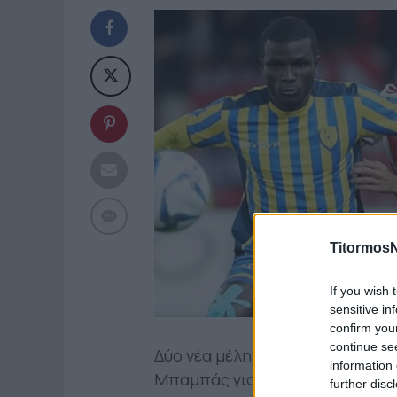
TitormosN
If you wish 
sensitive in
confirm you
continue se
Δύο νέα μέλη μετρά τις τελευτα
information 
Μπαμπάς για δεύτερη φορά έγι
further disc