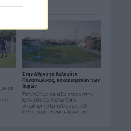
Στην Αθήνα το Καλαμάτα-
Παναιτωλικός, κεκλεισμένων των
θυρών
 με τα
Στην Αθήνα και ειδικότερα στην
n τα
Καλλιθέα θα διεξαχθεί η
αναμέτρηση Κυπέλλου μεταξύ
Καλαμάτας-Παναιτωλικού, για...