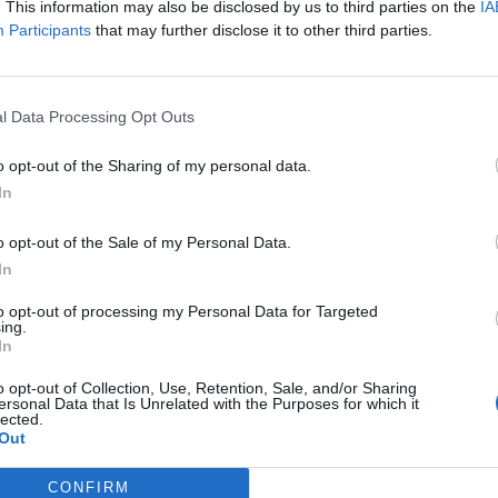
. This information may also be disclosed by us to third parties on the
IA
Participants
that may further disclose it to other third parties.
λουθήστε μας στο Google
l Data Processing Opt Outs
 άρθρα μας στα αποτελέσματα αναζήτησης
itormosNet.gr on Google
o opt-out of the Sharing of my personal data.
In
o opt-out of the Sale of my Personal Data.
ραπευτής, Χρήστος Ρούσσης. Η ΠΑΕ
In
ή με τη σειρά της μέσα από τους λογαριασμούς
to opt-out of processing my Personal Data for Targeted
ing.
In
o opt-out of Collection, Use, Retention, Sale, and/or Sharing
ersonal Data that Is Unrelated with the Purposes for which it
lected.
Out
ΣΧΟΛΙΑΣΤΕ
CONFIRM