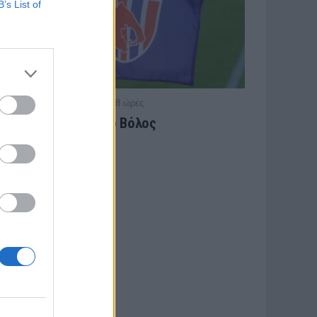
B’s List of
/ πριν από 8 ώρες
ΕΙΔΗΣΕΙΣ
Αλλάζει όνομα ο Βόλος