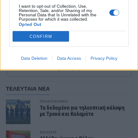
I want to opt-out of Collection, Use,
Μάλιστα, σύμφωνα με πληροφορίες, η Super
Retention, Sale, and/or Sharing of my
Personal Data that Is Unrelated with the
League ζητεί από την Επιτροπή των ειδικών το
Purposes for which it was collected.
Opted Out
πλαφόν να ανέβει στους 10.000 θεατές και με
γνώμονα αυτόν τον αριθμό γίνονται
CONFIRM
διαπραγματεύσεις.
Data Deletion
Data Access
Privacy Policy
ΣΧΟΛΙΑΣΤΕ
ΤΕΛΕΥΤΑΙΑ ΝΕΑ
ΠΑΝΑΙΤΩΛΙΚΟΣ
Τα δεδομένα για τηλεοπτική κάλυψη
με Τρουά και Καλαμάτα
ΕΙΔΗΣΕΙΣ