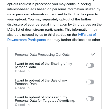
5.000 θεατές αναλόγως, βέβαια, της
opt-out request is processed you may continue seeing
χωρητικότητας του γηπέδου. Κάτι τέτοιο
interest-based ads based on personal information utilized by
ακολουθούν επί της παρούσης οι Γάλλοι.
us or personal information disclosed to third parties prior to
your opt-out. You may separately opt-out of the further
Δηλαδή το πλαφόν 5.000 θεατών να μπορεί να
disclosure of your personal information by third parties on the
IAB’s list of downstream participants. This information may
ισχύει σε μεγάλα γήπεδα όπως η Τούμπα, το
also be disclosed by us to third parties on the
IAB’s List of
ΟΑΚΑ, το «Κλεάνθης Βικελίδης» ή το
Downstream Participants
that may further disclose it to other
Καραϊσκάκη. Ωστόσο, σαφέστατα μικρότερος
third parties.
θα είναι ο αριθμός σε γήπεδα όπως η
Personal Data Processing Opt Outs
Λεωφόρος ή το Γήπεδο του Παναιτωλικού.
I want to opt-out of the Sharing of my
Το βέβαιο είναι πως η Super League και οι
personal data.
Opted In
ομάδες κάθονται σε… αναμμένα κάρβουνα.
Πλήττονται άμεσα από τα μέτρα που έχουν
I want to opt-out of the Sale of my
Personal Data.
παρθεί και δεν έχουν αρθεί μέχρι στιγμής.
Opted In
Έτσι εύλογο και πολύ λογικό να πιέζουν με
I want to opt-out of processing my
όποιες και όσες δυνάμεις έχουν, για να
Personal Data for Targeted Advertising.
Opted In
βελτιωθεί η κατάσταση στα γήπεδα.