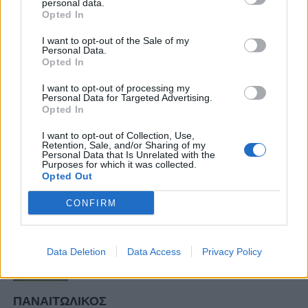
personal data.
Συνολικά στην καριέρα του σε 149 συμμετοχές
Opted In
καταγράφει 19 γκολ και 7 ασίστ.
I want to opt-out of the Sale of my
Personal Data.
Opted In
I want to opt-out of processing my
6 COMMENTS
Personal Data for Targeted Advertising.
Opted In
ΤΕΛΕΥΤΑΙΑ ΝΕΑ
I want to opt-out of Collection, Use,
Retention, Sale, and/or Sharing of my
Personal Data that Is Unrelated with the
ΠΑΝΑΙΤΩΛΙΚΟΣ
Purposes for which it was collected.
Θλίψη για τον θάνατο του παλαίμαχου
Opted Out
του Παναιτωλικού, Κώστα
Καμποσιώρα
CONFIRM
ΠΑΝΑΙΤΩΛΙΚΟΣ
Ήττα στο φινάλε στη Λιβαδειά
Data Deletion
Data Access
Privacy Policy
ΠΑΝΑΙΤΩΛΙΚΟΣ