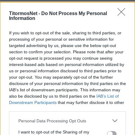
Ο 24χρονος επιθετικός θα ενταχθεί στην
ομάδα του Αγρινίου μέχρι το τέλος της σεζόν,
TitormosNet -
Do Not Process My Personal
Information
με εξάμηνο δανεισμό, όπως γνωστοποίησε
επίσημα η ομάδα της Δανίας. Εντός ημέρας
If you wish to opt-out of the sale, sharing to third parties, or
αναμένεται στο Αγρίνιο.
processing of your personal or sensitive information for
targeted advertising by us, please use the below opt-out
Πρόκειται για υψηλόσωμο φορ (1,92 μ.), που
section to confirm your selection. Please note that after your
αγωνίζεται στην Άαρχους από το 2024, οπότε
opt-out request is processed you may continue seeing
interest-based ads based on personal information utilized by
και μετεγράφηκε από την Σαρλερουά, έναντι 1,4
us or personal information disclosed to third parties prior to
εκ. ευρώ.
your opt-out. You may separately opt-out of the further
disclosure of your personal information by third parties on the
Έχει επίσης αγωνιστεί σε Μπριζ και Μπρέστ,
IAB’s list of downstream participants. This information may
σε Βέλγιο και Γαλλία αντίστοιχα, κάνοντας τα
also be disclosed by us to third parties on the
IAB’s List of
πρώτα του βήματα στην πατρίδα του Σενεγάλη.
Downstream Participants
that may further disclose it to other
third parties.
Είναι μάλιστα και διεθνής, έχοντας φορέσει μία
φορά την φανέλα με το εθνόσημο σε επίπεδο
Personal Data Processing Opt Outs
ανδρών.
I want to opt-out of the Sharing of my