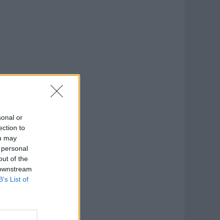
sonal or
ection to
ou may
 personal
out of the
 downstream
B’s List of