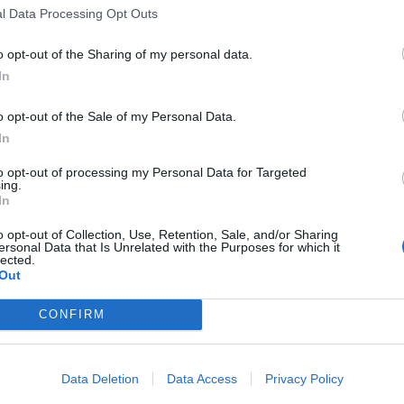
l Data Processing Opt Outs
τάσσεται στην Ακαδημία του Παναιτωλικού και
o opt-out of the Sharing of my personal data.
ηλικιακών ομάδων. Εφέτος αγωνίστηκε στην Κ19,
In
εις της ανδρικής ομάδας. Παράλληλα
ς Παίδων και Νέων.
o opt-out of the Sale of my Personal Data.
In
 υπέγραψε σήμερα επαγγελματικό συμβόλαιο
αναιτωλικό. Η ιστορία συνεχίζεται…
to opt-out of processing my Personal Data for Targeted
ing.
In
o opt-out of Collection, Use, Retention, Sale, and/or Sharing
ersonal Data that Is Unrelated with the Purposes for which it
lected.
Out
CONFIRM
Data Deletion
Data Access
Privacy Policy