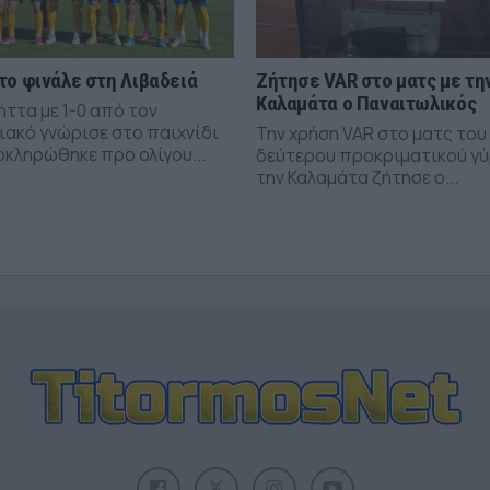
το φινάλε στη Λιβαδειά
Ζήτησε VAR στο ματς με τη
Καλαμάτα ο Παναιτωλικός
ήττα με 1-0 από τον
ιακό γνώρισε στο παιχνίδι
Την χρήση VAR στο ματς του
οκληρώθηκε προ ολίγου...
δεύτερου προκριματικού γύ
την Καλαμάτα ζήτησε ο...