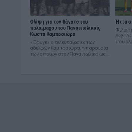
Θλίψη για τον θάνατο του
Ήττα σ
παλαίμαχου του Παναιτωλικού,
Φιλική 
Κώστα Καμποσιώρα
Λεβαδε
που ολ
«Έφυγε» ο τελευταίος εκ των
αδελφών Καμποσιώρα, η παρουσία
των οποίων στον Παναιτωλικό ως...