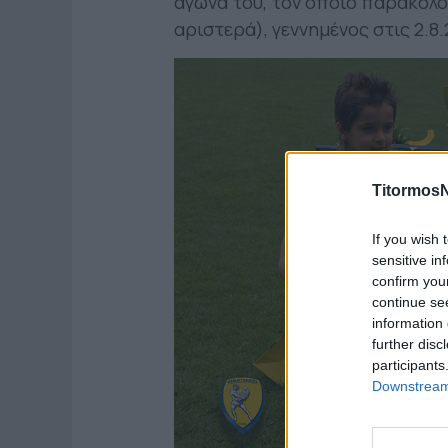
αγώνα του, τον οποίο παρακολο
αριστερά), γεννημένος στις 2.8.
TitormosN
If you wish 
sensitive in
confirm you
continue se
information 
further disc
participants
Downstream 