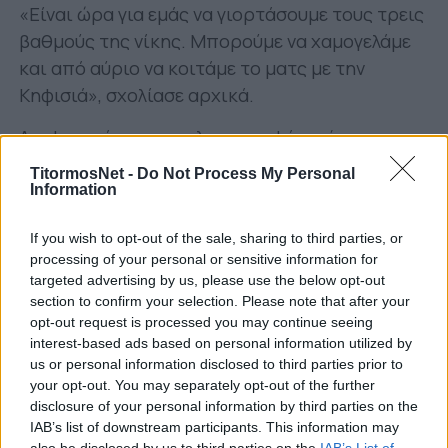
«Είναι ώρα για εμάς να γιορτάσουμε τους τρεις
βαθμούς της νίκης. Μπορούμε να χαμογελάμε
και από αύριο να κοιτάμε το ματς με την
Κηφισιά», σχολίασε αρχικά.
Αναφορικά με το γκολ της ισοφάρισής του και
την συνέχεια του ματς:
TitormosNet -
Do Not Process My Personal
Information
«Ήμουν σίγουρος 100%. Ήμουν τόσο σίγουρος
παρότι πάντα υπάρχει η πιθανότητα ο
If you wish to opt-out of the sale, sharing to third parties, or
τερματοφύλακας να αποκρούσει. Ήμουν
processing of your personal or sensitive information for
targeted advertising by us, please use the below opt-out
πεπεισμένος. Πήραμε δύναμη από τον κόσμο, ο
section to confirm your selection. Please note that after your
ΟΦΗ έμεινε παίκτη λιγότερο και βρήκαμε τα
opt-out request is processed you may continue seeing
αποθέματα να πάρουμε τη νίκη που τόσο
interest-based ads based on personal information utilized by
θέλαμε».
us or personal information disclosed to third parties prior to
your opt-out. You may separately opt-out of the further
Για το τι άλλαξε με την έλευση του Γιάννη
disclosure of your personal information by third parties on the
IAB’s list of downstream participants. This information may
Αναστασίου: