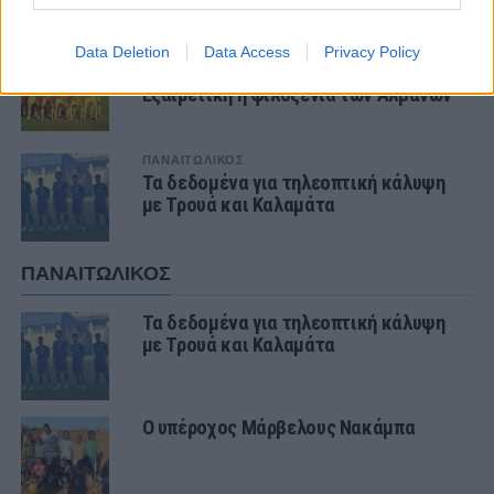
ΤΕΛΕΥΤΑΙΑ ΝΕΑ
Data Deletion
Data Access
Privacy Policy
ΤΜΗΜΑΤΑ ΥΠΟΔΟΜΗΣ
Ήττα για την Κ19 στην Κορυτσά-
Εξαιρετική η φιλοξενία των Αλβανών
ΠΑΝΑΙΤΩΛΙΚΟΣ
Τα δεδομένα για τηλεοπτική κάλυψη
με Τρουά και Καλαμάτα
ΠΑΝΑΙΤΩΛΙΚΟΣ
Τα δεδομένα για τηλεοπτική κάλυψη
με Τρουά και Καλαμάτα
Ο υπέροχος Μάρβελους Νακάμπα