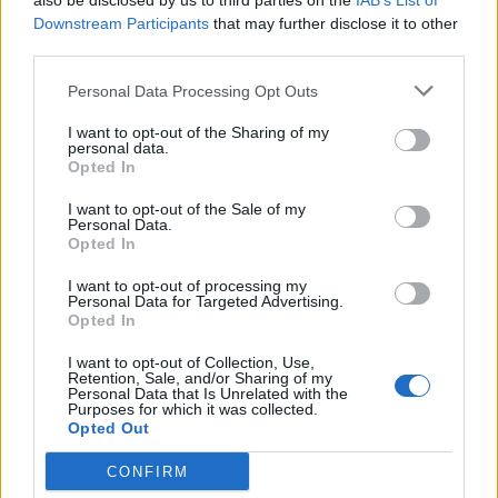
also be disclosed by us to third parties on the
IAB’s List of
Downstream Participants
that may further disclose it to other
«Αλλάξαμε προπονητή, επιτελείο, είναι
third parties.
δύσκολο, πρέπει να προσαρμοστείς γρήγορα.
Δείξαμε ότι αλλάζει η ψυχολογία. Είχαμε λίγες
Personal Data Processing Opt Outs
μέρες για να δουλέψουμε. Ωστόσο δουλέψαμε
I want to opt-out of the Sharing of my
personal data.
σκληρά για να πάρουμε τους τρεις βαθμούς
Opted In
της νίκης».
I want to opt-out of the Sale of my
Personal Data.
Το μήνυμα του για την συνέχεια:
Opted In
«Πιστέψτε σε μας. Πιστέψτε, ελάτε στο γήπεδο
I want to opt-out of processing my
Personal Data for Targeted Advertising.
και θα πολεμήσουμε για να πάρουμε το
Opted In
καλύτερο που μπορούμε».
I want to opt-out of Collection, Use,
Retention, Sale, and/or Sharing of my
Personal Data that Is Unrelated with the
Purposes for which it was collected.
Opted Out
1 COMMENT
CONFIRM