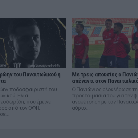
ρώην του Παναιτωλικού η
Με τρεις απουσίες ο Πανιώ
άτα
απέναντι στον Παναιτωλικ
ώην ποδοσφαιριστή του
Ο Πανιώνιος ολοκλήρωσε τη
ωλικού, Ηλία
προετοιμασία του για την φ
εοδωρίδη, που έμεινε
αναμέτρηση με τον Παναιτω
ρος από τον ΟΦΗ,
αύριο...
ε...