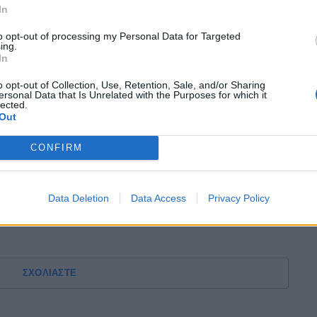
3η αγωνιστική, θα είναι αφιερωμένες στην
In
ατά της βίας, στην οποία θα συμμετέχουν όλες
to opt-out of processing my Personal Data for Targeted
ing.
In
 Super League και όλων των ομάδων που την
o opt-out of Collection, Use, Retention, Sale, and/or Sharing
χή, σε συνεργασία με τον ΠΣΑΠΠ (Πανελλήνιος
ersonal Data that Is Unrelated with the Purposes for which it
φαιριστών Ποδοσφαιριστριών), θα προβάλλει
lected.
Out
CONFIRM
e, όλοι οι ποδοσφαιριστές, όλα τα μέλη της
έλνουν ένα μήνυμα:
Data Deletion
Data Access
Privacy Policy
Ο ΚΑΤΑ ΤΗΣ ΒΙΑΣ»
ΣΧΟΛΙΑΣΤΕ