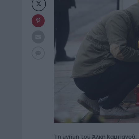
Τη μνήμη του Άλκη Καμπανού,