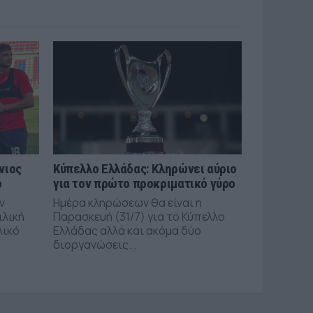
νιος
Κύπελλο Ελλάδας: Κληρώνει αύριο
ό
για τον πρώτο προκριματικό γύρο
ν
Ημέρα κληρώσεων θα είναι η
ιλική
Παρασκευή (31/7) για το Κύπελλο
λικό
Ελλάδας αλλά και ακόμα δύο
διοργανώσεις...