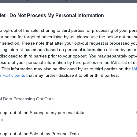
 οι ομάδες της Super League.
et -
Do Not Process My Personal Information
λουθήστε μας στο Google
to opt-out of the sale, sharing to third parties, or processing of your per
 άρθρα μας στα αποτελέσματα αναζήτησης
formation for targeted advertising by us, please use the below opt-out s
r selection. Please note that after your opt-out request is processed y
itormosNet.gr on Google
eing interest-based ads based on personal information utilized by us or
disclosed to third parties prior to your opt-out. You may separately opt-
losure of your personal information by third parties on the IAB’s list of
. This information may also be disclosed by us to third parties on the
IA
ενημέρωσε πως θα κρατηθεί ενός λεπτού σιγή
Participants
that may further disclose it to other third parties.
l Data Processing Opt Outs
ης αγωνιστικής ημέρας του Πρωταθλήματος
o opt-out of the Sharing of my personal data.
ρηθεί ενός λεπτού σιγή, στη μνήμη του
In
ο οποίος δολοφονήθηκε στη Θεσσαλονίκη.
o opt-out of the Sale of my Personal Data.