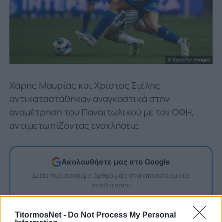
Χάρης Μαυρίας και Χρίστος Σιέλης
αντικαταστάθηκαν αναγκαστικά στην
αναμέτρηση του Παναιτωλικού με τον ΟΦΗ,
αντιμετωπίζοντας ενοχλήσεις.
Ακολουθήστε μας στο Google
Δείτε περισσότερα άρθρα μας στα αποτελέσματα
αναζήτησης
Add TitormosNet.gr on Google
TitormosNet -
Do Not Process My Personal