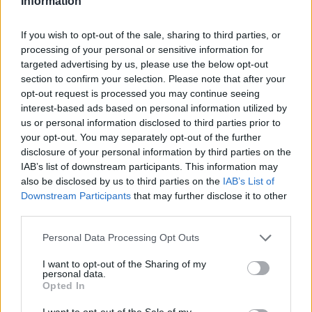
Information
Με την επιστροφή της ομάδας στο Αγρίνιο
If you wish to opt-out of the sale, sharing to third parties, or
σήμερα υπήρξε και μία πρώτη εικόνα
processing of your personal or sensitive information for
targeted advertising by us, please use the below opt-out
αναφορικά με την κατάσταση των δύο
section to confirm your selection. Please note that after your
ποδοσφαιριστών, ενόψει και της πολύ
opt-out request is processed you may continue seeing
σημαντικής αναμέτρησης με τον Άρη.
interest-based ads based on personal information utilized by
us or personal information disclosed to third parties prior to
Σε ότι αφορά τον Χάρη Μαυρία η κατάστασή
your opt-out. You may separately opt-out of the further
disclosure of your personal information by third parties on the
του δεν εμπνέει ανησυχία. Ο έμπειρος μπακ
IAB’s list of downstream participants. This information may
ταλαιπωρήθηκε από κράμπες, ως εκ τούτου
also be disclosed by us to third parties on the
IAB’s List of
δεν προκύπτει κάτι σοβαρό.
Downstream Participants
that may further disclose it to other
third parties.
Ο Χρίστος Σιέλης αντιμετωπίζει ενοχλήσεις
Personal Data Processing Opt Outs
στον αστράγαλο και η κατάστασή του θα
αξιολογηθεί εκ νέου.
I want to opt-out of the Sharing of my
personal data.
Opted In
I want to opt-out of the Sale of my