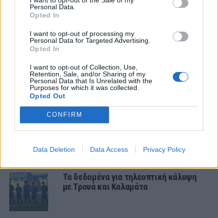
2 COMMENTS
Personal Data.
Opted In
I want to opt-out of processing my
ΤΕΛΕΥΤΑΙΑ ΝΕΑ
Personal Data for Targeted Advertising.
Opted In
ΠΑΝΑΙΤΩΛΙΚΟΣ
Τα δεδομένα για τηλεοπτική κάλυψη
I want to opt-out of Collection, Use,
Retention, Sale, and/or Sharing of my
με Τρουά και Καλαμάτα
Personal Data that Is Unrelated with the
Purposes for which it was collected.
Opted Out
ΕΙΔΗΣΕΙΣ
Αλλάζει όνομα ο Βόλος
CONFIRM
Data Deletion
Data Access
Privacy Policy
ΠΑΝΑΙΤΩΛΙΚΟΣ
Τα δεδομένα για τηλεοπτική κάλυψη
με Τρουά και Καλαμάτα