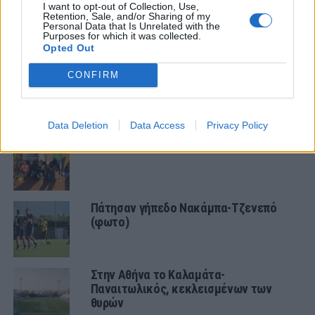
I want to opt-out of Collection, Use,
Retention, Sale, and/or Sharing of my
Personal Data that Is Unrelated with the
Purposes for which it was collected.
ΠΑΝΑΙΤΩΛΙΚΟΣ
Opted Out
Τα δεδομένα για τηλεοπτική κάλυψη
CONFIRM
με Τρουά και Καλαμάτα
Data Deletion
Data Access
Privacy Policy
Ο υπέροχος Μάρβελους Νακάμπα
Πάτησαν γήπεδο Νακάμπα-Τζενεπό
(φωτο)
Στην Αθήνα το Καλαμάτα-
Παναιτωλικός, κεκλεισμένων των
θυρών