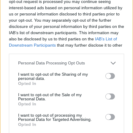
opt-out request is processed you may continue seeing
interest-based ads based on personal information utilized by
Ειδικότερα, με κίτρινα και μπλε καπνογόνα και
us or personal information disclosed to third parties prior to
την εξέδρα τους γεμάτη σημαιάκια στα
your opt-out. You may separately opt-out of the further
χρώματα επίσης της ομάδας, υποδέχθηκαν
disclosure of your personal information by third parties on the
IAB’s list of downstream participants. This information may
τους ποδοσφαιριστές στον αγωνιστικό χώρο.
also be disclosed by us to third parties on the
IAB’s List of
Downstream Participants
that may further disclose it to other
third parties.
ΣΧΟΛΙΑΣΤΕ
Personal Data Processing Opt Outs
I want to opt-out of the Sharing of my
ΤΕΛΕΥΤΑΙΑ ΝΕΑ
personal data.
Opted In
ΧΩΡΊΣ ΚΑΤΗΓΟΡΊΑ
I want to opt-out of the Sale of my
Ήττα για την Κ19 στην Κορυτσά-
Personal Data.
Εξαιρετική η φιλοξενία των Αλβανών
Opted In
I want to opt-out of processing my
Personal Data for Targeted Advertising.
ΠΑΝΑΙΤΩΛΙΚΟΣ
Opted In
Τα δεδομένα για τηλεοπτική κάλυψη
με Τρουά και Καλαμάτα